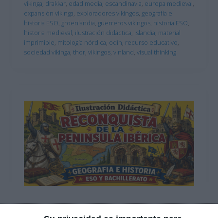
vikinga
,
drakkar
,
edad media
,
escandinavia
,
europa medieval
,
expansión vikinga
,
exploradores vikingos
,
geografía e
historia ESO
,
groenlandia
,
guerreros vikingos
,
historia ESO
,
historia medieval
,
ilustración didáctica
,
islandia
,
material
imprimible
,
mitología nórdica
,
odín
,
recurso educativo
,
sociedad vikinga
,
thor
,
vikingos
,
vinland
,
visual thinking
Ilustración Didáctica: