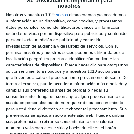
Su privacidad es importante para
Reconquista de la
nosotros
Peninsula – Geografía e
Nosotros y nuestros 1019
socios
almacenamos y/o accedemos
a información en un dispositivo, como cookies, y procesamos
Historia ESO
datos personales, como identificadores únicos e información
estándar enviada por un dispositivo para publicidad y contenido
personalizado, medición de publicidad y contenido,
3 junio 2026
// by
Miguel Olivares
//
Dejar un comentario
investigación de audiencia y desarrollo de servicios.
Con su
permiso, nosotros y nuestros socios podemos utilizar datos de
Esta ilustración didáctica de Geografía e Historia
localización geográfica precisa e identificación mediante las
está diseñada para trabajar la Reconquista de la
características de dispositivos. Puede hacer clic para otorgarnos
Península Ibérica en ESO mediante un enfoque
su consentimiento a nosotros y a nuestros 1019 socios para
visual basado en el Visual Thinking. El material
que llevemos a cabo el procesamiento previamente descrito. De
forma alternativa, puede acceder a información más detallada y
combina mapas, escenas ilustradas, cronologías
cambiar sus preferencias antes de otorgar o negar su
y esquemas para ayudar al alumnado a
consentimiento.
Tenga en cuenta que algún procesamiento de
comprender el proceso de expansión de los
sus datos personales puede no requerir de su consentimiento,
reinos cristianos durante la Edad Media …
pero usted tiene el derecho de rechazar tal procesamiento. Sus
preferencias se aplicarán solo a este sitio web. Puede cambiar
sus preferencias o retirar su consentimiento en cualquier
Categoría:
2º ESO
,
2º ESO Geografía e Historia
momento volviendo a este sitio y haciendo clic en el botón
Etiqueta:
al-ándalus
,
Ciencias Sociales
,
condados catalanes
,