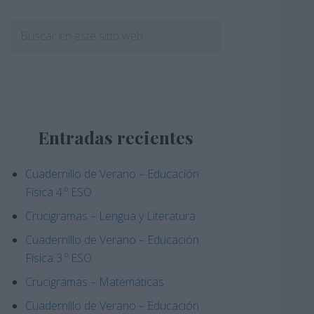
Barra
Buscar
en
lateral
este
principal
sitio
web
Entradas recientes
Cuadernillo de Verano – Educación
Física 4.º ESO
Crucigramas – Lengua y Literatura
Cuadernillo de Verano – Educación
Física 3.º ESO
Crucigramas – Matemáticas
Cuadernillo de Verano – Educación