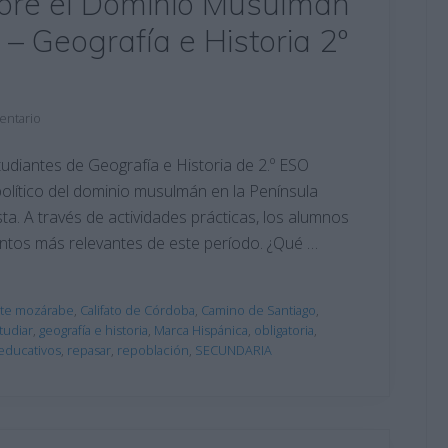
sobre el Dominio Musulmán
 – Geografía e Historia 2º
entario
tudiantes de Geografía e Historia de 2.º ESO
político del dominio musulmán en la Península
ta. A través de actividades prácticas, los alumnos
entos más relevantes de este período. ¿Qué …
rte mozárabe
,
Califato de Córdoba
,
Camino de Santiago
,
tudiar
,
geografía e historia
,
Marca Hispánica
,
obligatoria
,
educativos
,
repasar
,
repoblación
,
SECUNDARIA