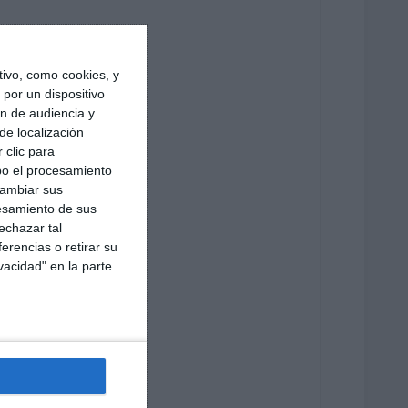
ivo, como cookies, y
por un dispositivo
ón de audiencia y
de localización
 clic para
bo el procesamiento
cambiar sus
esamiento de sus
echazar tal
erencias o retirar su
vacidad" en la parte