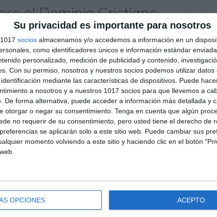
bre el Dominio Cristiano
Su privacidad es importante para nosotros
 – Geografía e Historia 2º
s 1017
socios
almacenamos y/o accedemos a información en un disposit
sonales, como identificadores únicos e información estándar enviada 
ntenido personalizado, medición de publicidad y contenido, investigaci
entario
os.
Con su permiso, nosotros y nuestros socios podemos utilizar datos 
identificación mediante las características de dispositivos. Puede hacer
tudiantes de Geografía e Historia de 2.º ESO
ntimiento a nosotros y a nuestros 1017 socios para que llevemos a ca
. De forma alternativa, puede acceder a información más detallada y 
de predominio cristiano en la Península Ibérica,
e otorgar o negar su consentimiento.
Tenga en cuenta que algún proc
 repoblación y los aspectos culturales,
de no requerir de su consentimiento, pero usted tiene el derecho de r
incluye este material? Definiciones clave:
referencias se aplicarán solo a este sitio web. Puede cambiar sus pref
alquier momento volviendo a este sitio y haciendo clic en el botón "Pri
 web.
conomía medieval
,
Educación
,
educación secundaria
,
mudéjares
,
Navas de Tolosa
,
obligatoria
,
Poema del Mío Cid
,
ación
,
SECUNDARIA
ÁS OPCIONES
ACEPTO