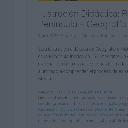
Ilustración Didáctica: 
Peninsula – Geografía
3 junio 2026
// by
Miguel Olivares
//
Dejar un comen
Esta ilustración didáctica de Geografía e Hi
de la Península Ibérica en ESO mediante un e
material combina mapas, escenas ilustradas
alumnado a comprender el proceso de expans
Media …
Categoría:
2º ESO
,
2º ESO Geografía e Historia
Etiqueta:
al-ándalus
,
Ciencias Sociales
,
condados cata
covadonga
,
edad media
,
edad media en españa
,
geogr
ilustración didáctica
,
las navas de tolosa
,
material impr
de la península ibérica
,
recurso educativo
,
reino de a
reinos cristianos
,
repoblación medieval
,
visual thinkin