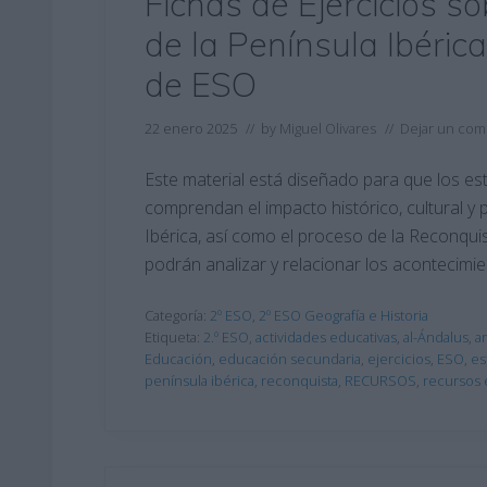
Fichas de Ejercicios 
de la Península Ibérica
de ESO
22 enero 2025
// by
Miguel Olivares
//
Dejar un com
Este material está diseñado para que los es
comprendan el impacto histórico, cultural y 
Ibérica, así como el proceso de la Reconquis
podrán analizar y relacionar los acontecimi
Categoría:
2º ESO
,
2º ESO Geografía e Historia
Etiqueta:
2.º ESO
,
actividades educativas
,
al-Ándalus
,
a
Educación
,
educación secundaria
,
ejercicios
,
ESO
,
es
península ibérica
,
reconquista
,
RECURSOS
,
recursos 