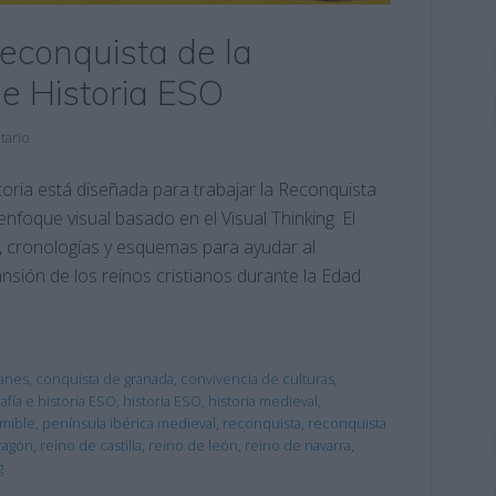
Reconquista de la
 e Historia ESO
tario
storia está diseñada para trabajar la Reconquista
nfoque visual basado en el Visual Thinking. El
, cronologías y esquemas para ayudar al
ión de los reinos cristianos durante la Edad
lanes
,
conquista de granada
,
convivencia de culturas
,
afía e historia ESO
,
historia ESO
,
historia medieval
,
imible
,
península ibérica medieval
,
reconquista
,
reconquista
ragón
,
reino de castilla
,
reino de león
,
reino de navarra
,
g