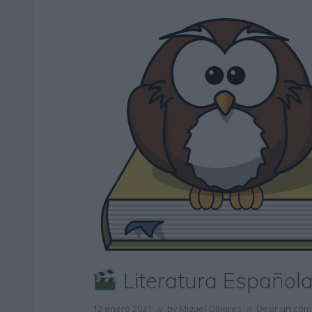
Literatura Español
12 enero 2021
// by
Miguel Olivares
//
Dejar un com