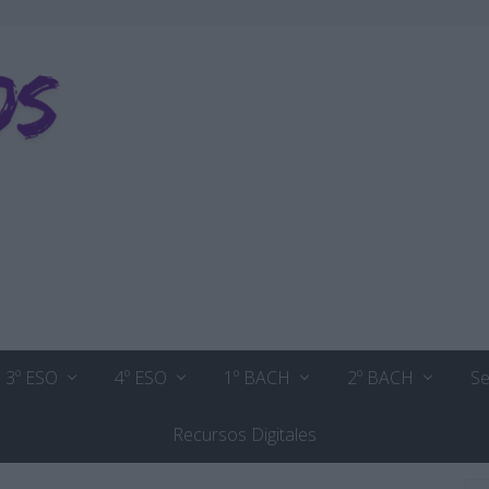
3º ESO
4º ESO
1º BACH
2º BACH
Se
Recursos Digitales