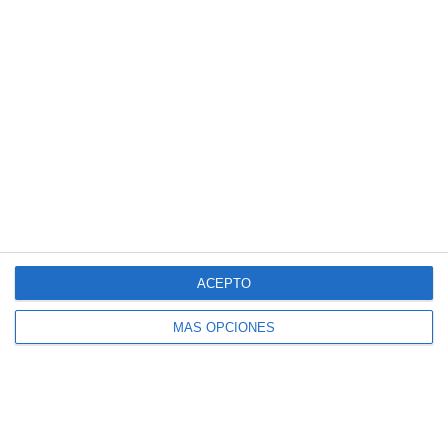
Esquemas Didácticos: Construcciones
Históricas de Al-Ándalus – Geografía e
Historia ESO
ACEPTO
MÁS OPCIONES
Esquemas Didácticos: Construcciones
Históricas de Roma – Geografía e