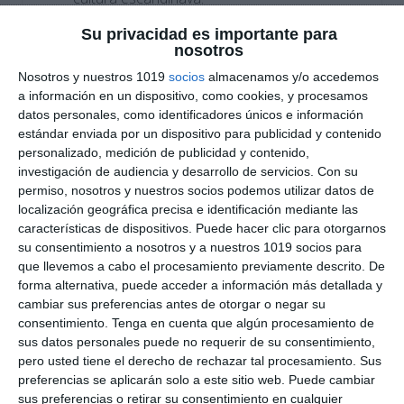
Organización visual mediante técnicas de
Su privacidad es importante para
nosotros
Visual Thinking
para facilitar la
comprensión y memorización de contenidos
Nosotros y nuestros 1019
socios
almacenamos y/o accedemos
a información en un dispositivo, como cookies, y procesamos
históricos.
datos personales, como identificadores únicos e información
estándar enviada por un dispositivo para publicidad y contenido
Cómo utilizar este
personalizado, medición de publicidad y contenido,
investigación de audiencia y desarrollo de servicios.
Con su
material
permiso, nosotros y nuestros socios podemos utilizar datos de
localización geográfica precisa e identificación mediante las
Este recurso puede utilizarse como apoyo visual
características de dispositivos. Puede hacer clic para otorgarnos
en el aula, material de introducción a la Edad
su consentimiento a nosotros y a nuestros 1019 socios para
que llevemos a cabo el procesamiento previamente descrito. De
Media, actividad de repaso o complemento para
forma alternativa, puede acceder a información más detallada y
proyectos de
Geografía e Historia en ESO
.
cambiar sus preferencias antes de otorgar o negar su
Gracias a su formato ilustrado y esquemático,
consentimiento.
Tenga en cuenta que algún procesamiento de
resulta especialmente útil para trabajar la
sus datos personales puede no requerir de su consentimiento,
expansión vikinga, comprender su influencia en la
pero usted tiene el derecho de rechazar tal procesamiento. Sus
preferencias se aplicarán solo a este sitio web. Puede cambiar
Europa medieval y descubrir aspectos de su
sus preferencias o retirar su consentimiento en cualquier