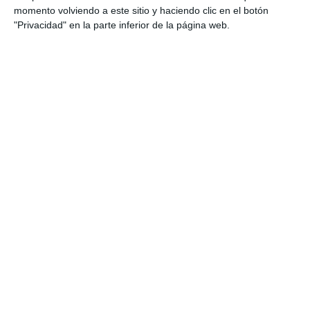
cultura, creencias y forma de vida de manera
momento volviendo a este sitio y haciendo clic en el botón
visual y atractiva.
"Privacidad" en la parte inferior de la página web.
DESCARGA AL FINAL
EL PDF
Escribe tu correo electrónico…
Suscribirse
Únete a otros 553 suscriptores
UNETE A NUESTRO GRUPO
EXCLUSIVO DE WHATSAPP