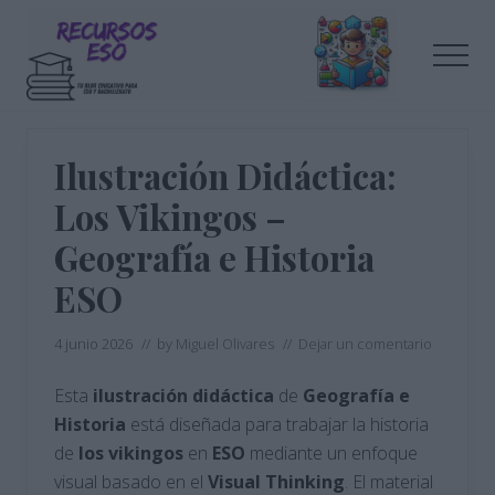
Menu
Saltar
Saltar
al
a
Men
contenido
la
principal
barra
Tu
lateral
blog
de
principal
Ilustración Didáctica:
educación
Los Vikingos –
Geografía e Historia
ESO
4 junio 2026
// by
Miguel Olivares
//
Dejar un comentario
Esta
ilustración didáctica
de
Geografía e
Historia
está diseñada para trabajar la historia
de
los vikingos
en
ESO
mediante un enfoque
visual basado en el
Visual Thinking
. El material