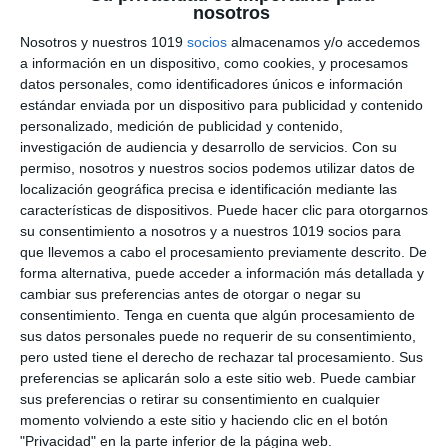
nosotros
Reconquista de la
Nosotros y nuestros 1019
socios
almacenamos y/o accedemos
Peninsula – Geografía e
a información en un dispositivo, como cookies, y procesamos
datos personales, como identificadores únicos e información
Historia ESO
estándar enviada por un dispositivo para publicidad y contenido
personalizado, medición de publicidad y contenido,
investigación de audiencia y desarrollo de servicios.
Con su
3 junio 2026
// by
Miguel Olivares
//
Dejar un comentario
permiso, nosotros y nuestros socios podemos utilizar datos de
localización geográfica precisa e identificación mediante las
Esta ilustración didáctica de Geografía e Historia
características de dispositivos. Puede hacer clic para otorgarnos
está diseñada para trabajar la Reconquista de la
su consentimiento a nosotros y a nuestros 1019 socios para
Península Ibérica en ESO mediante un enfoque
que llevemos a cabo el procesamiento previamente descrito. De
visual basado en el Visual Thinking. El material
forma alternativa, puede acceder a información más detallada y
cambiar sus preferencias antes de otorgar o negar su
combina mapas, escenas ilustradas, cronologías
consentimiento.
Tenga en cuenta que algún procesamiento de
y esquemas para ayudar al alumnado a
sus datos personales puede no requerir de su consentimiento,
comprender el proceso de expansión de los
pero usted tiene el derecho de rechazar tal procesamiento. Sus
reinos cristianos durante la Edad Media …
preferencias se aplicarán solo a este sitio web. Puede cambiar
sus preferencias o retirar su consentimiento en cualquier
momento volviendo a este sitio y haciendo clic en el botón
Categoría:
2º ESO
,
2º ESO Geografía e Historia
"Privacidad" en la parte inferior de la página web.
Etiqueta:
al-ándalus
,
Ciencias Sociales
,
condados catalanes
,