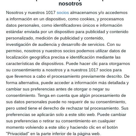
nosotros
Andalus – Geografía e
Nosotros y nuestros 1017
socios
almacenamos y/o accedemos
Historia ESO
a información en un dispositivo, como cookies, y procesamos
datos personales, como identificadores únicos e información
estándar enviada por un dispositivo para publicidad y contenido
2 junio 2026
// by
Miguel Olivares
//
Dejar un comentario
personalizado, medición de publicidad y contenido,
investigación de audiencia y desarrollo de servicios.
Con su
Esta ilustración didáctica de Geografía e Historia
permiso, nosotros y nuestros socios podemos utilizar datos de
está diseñada para trabajar Al-Ándalus en ESO
localización geográfica precisa e identificación mediante las
características de dispositivos. Puede hacer clic para otorgarnos
mediante un enfoque visual basado en el Visual
su consentimiento a nosotros y a nuestros 1017 socios para
Thinking. El material combina mapas, escenas
que llevemos a cabo el procesamiento previamente descrito. De
ilustradas, esquemas y explicaciones resumidas
forma alternativa, puede acceder a información más detallada y
para ayudar al alumnado a comprender la
cambiar sus preferencias antes de otorgar o negar su
evolución política, la organización social y las
consentimiento.
Tenga en cuenta que algún procesamiento de
sus datos personales puede no requerir de su consentimiento,
importantes aportaciones culturales, científicas y
pero usted tiene el derecho de rechazar tal procesamiento. Sus
artísticas de la …
preferencias se aplicarán solo a este sitio web. Puede cambiar
sus preferencias o retirar su consentimiento en cualquier
Categoría:
2º ESO
,
2º ESO Geografía e Historia
momento volviendo a este sitio y haciendo clic en el botón
Etiqueta:
al-ándalus
,
alhambra de granada
,
almohades
,
"Privacidad" en la parte inferior de la página web.