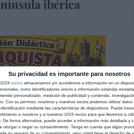
enínsula ibérica
Su privacidad es importante para nosotros
s 1019
socios
almacenamos y/o accedemos a información en un disposit
sonales, como identificadores únicos e información estándar enviada 
ntenido personalizado, medición de publicidad y contenido, investigaci
os.
Con su permiso, nosotros y nuestros socios podemos utilizar datos 
identificación mediante las características de dispositivos. Puede hacer
ntimiento a nosotros y a nuestros 1019 socios para que llevemos a ca
. De forma alternativa, puede acceder a información más detallada y 
e otorgar o negar su consentimiento.
Tenga en cuenta que algún proc
de no requerir de su consentimiento, pero usted tiene el derecho de r