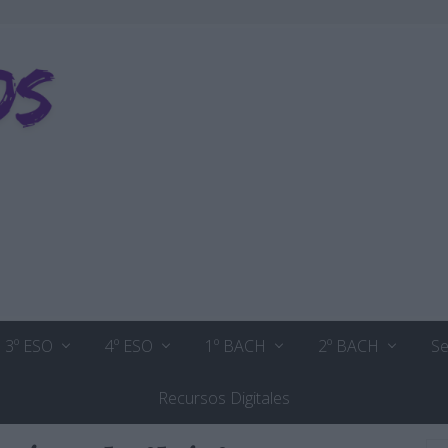
3º ESO
4º ESO
1º BACH
2º BACH
Se
Recursos Digitales