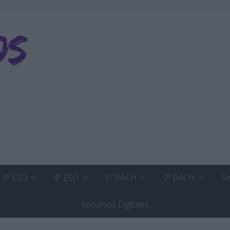
3º ESO
4º ESO
1º BACH
2º BACH
Se
Recursos Digitales