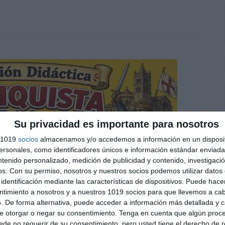
Su privacidad es importante para nosotros
s 1019
socios
almacenamos y/o accedemos a información en un disposit
sonales, como identificadores únicos e información estándar enviada 
ntenido personalizado, medición de publicidad y contenido, investigaci
os.
Con su permiso, nosotros y nuestros socios podemos utilizar datos 
identificación mediante las características de dispositivos. Puede hacer
ntimiento a nosotros y a nuestros 1019 socios para que llevemos a ca
. De forma alternativa, puede acceder a información más detallada y 
e otorgar o negar su consentimiento.
Tenga en cuenta que algún proc
de no requerir de su consentimiento, pero usted tiene el derecho de r