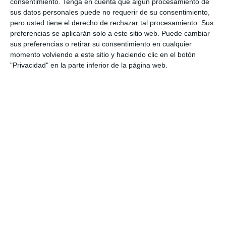
pilares del islam
,
ciudades islámicas
,
civilización islámica
,
consentimiento.
Tenga en cuenta que algún procesamiento de
comercio medieval
,
Corán
,
cultura islámica
,
expansión
sus datos personales puede no requerir de su consentimiento,
islámica
,
geografía e historia ESO
,
historia ESO
,
historia
pero usted tiene el derecho de rechazar tal procesamiento. Sus
medieval
,
ilustración didáctica
,
islam en la edad media
,
islam
preferencias se aplicarán solo a este sitio web. Puede cambiar
medieval
,
Mahoma
,
material imprimible
,
mezquitas
,
mundo
sus preferencias o retirar su consentimiento en cualquier
musulmán
,
recurso educativo
,
visual thinking
momento volviendo a este sitio y haciendo clic en el botón
"Privacidad" en la parte inferior de la página web.
Fichas de Ejercicios