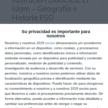
Islam – Geografía e
Historia ESO
1 junio 2026
// by
Miguel Olivares
//
Dejar un comentario
Su privacidad es importante para
nosotros
Esta ilustración didáctica de Geografía e Historia
Nosotros y nuestros 1019
socios
almacenamos y/o accedemos
está diseñada para trabajar la civilización del
a información en un dispositivo, como cookies, y procesamos
Islam en la Edad Media en ESO mediante un
datos personales, como identificadores únicos e información
enfoque visual basado en el Visual Thinking. El
estándar enviada por un dispositivo para publicidad y contenido
material combina mapas, escenas ilustradas,
personalizado, medición de publicidad y contenido,
investigación de audiencia y desarrollo de servicios.
Con su
esquemas y explicaciones resumidas para
permiso, nosotros y nuestros socios podemos utilizar datos de
ayudar al alumnado a comprender el origen, la
localización geográfica precisa e identificación mediante las
expansión y las principales características de …
características de dispositivos. Puede hacer clic para otorgarnos
su consentimiento a nosotros y a nuestros 1019 socios para
que llevemos a cabo el procesamiento previamente descrito. De
Categoría:
2º ESO
,
2º ESO Geografía e Historia
Etiqueta:
al-ándalus
,
arquitectura islámica
,
califato abasí
,
forma alternativa, puede acceder a información más detallada y
califato omeya
,
ciencia islámica
,
Ciencias Sociales
,
cinco
cambiar sus preferencias antes de otorgar o negar su