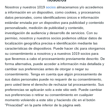
Islam – Geografía e
Nosotros y nuestros 1019
socios
almacenamos y/o accedemos
a información en un dispositivo, como cookies, y procesamos
Historia ESO
datos personales, como identificadores únicos e información
estándar enviada por un dispositivo para publicidad y contenido
1 junio 2026
// by
Miguel Olivares
//
Dejar un comentario
personalizado, medición de publicidad y contenido,
investigación de audiencia y desarrollo de servicios.
Con su
permiso, nosotros y nuestros socios podemos utilizar datos de
Esta ilustración didáctica de Geografía e Historia
localización geográfica precisa e identificación mediante las
está diseñada para trabajar la civilización del
características de dispositivos. Puede hacer clic para otorgarnos
Islam en la Edad Media en ESO mediante un
su consentimiento a nosotros y a nuestros 1019 socios para
enfoque visual basado en el Visual Thinking. El
que llevemos a cabo el procesamiento previamente descrito. De
forma alternativa, puede acceder a información más detallada y
material combina mapas, escenas ilustradas,
cambiar sus preferencias antes de otorgar o negar su
esquemas y explicaciones resumidas para
consentimiento.
Tenga en cuenta que algún procesamiento de
ayudar al alumnado a comprender el origen, la
sus datos personales puede no requerir de su consentimiento,
expansión y las principales características de …
pero usted tiene el derecho de rechazar tal procesamiento. Sus
preferencias se aplicarán solo a este sitio web. Puede cambiar
sus preferencias o retirar su consentimiento en cualquier
Categoría:
2º ESO
,
2º ESO Geografía e Historia
momento volviendo a este sitio y haciendo clic en el botón
Etiqueta:
al-ándalus
,
arquitectura islámica
,
califato abasí
,
"Privacidad" en la parte inferior de la página web.
califato omeya
,
ciencia islámica
,
Ciencias Sociales
,
cinco