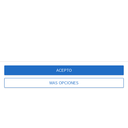
Crucigramas – Biologia y Geologia
Cuadernillo de Verano – Educación
Física 4.º ESO
Crucigramas – Lengua y Literatura
Cuadernillo de Verano – Educación
Física 3.º ESO
Crucigramas – Matemáticas
ACEPTO
MÁS OPCIONES
Suscríbete al blog por
correo electrónico