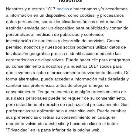
Islam – Geografía e
Nosotros y nuestros 1017
socios
almacenamos y/o accedemos
a información en un dispositivo, como cookies, y procesamos
Historia ESO
datos personales, como identificadores únicos e información
estándar enviada por un dispositivo para publicidad y contenido
1 junio 2026
// by
Miguel Olivares
//
Dejar un comentario
personalizado, medición de publicidad y contenido,
investigación de audiencia y desarrollo de servicios.
Con su
permiso, nosotros y nuestros socios podemos utilizar datos de
Esta ilustración didáctica de Geografía e Historia
localización geográfica precisa e identificación mediante las
está diseñada para trabajar la civilización del
características de dispositivos. Puede hacer clic para otorgarnos
Islam en la Edad Media en ESO mediante un
su consentimiento a nosotros y a nuestros 1017 socios para
enfoque visual basado en el Visual Thinking. El
que llevemos a cabo el procesamiento previamente descrito. De
forma alternativa, puede acceder a información más detallada y
material combina mapas, escenas ilustradas,
cambiar sus preferencias antes de otorgar o negar su
esquemas y explicaciones resumidas para
consentimiento.
Tenga en cuenta que algún procesamiento de
ayudar al alumnado a comprender el origen, la
sus datos personales puede no requerir de su consentimiento,
expansión y las principales características de …
pero usted tiene el derecho de rechazar tal procesamiento. Sus
preferencias se aplicarán solo a este sitio web. Puede cambiar
sus preferencias o retirar su consentimiento en cualquier
Categoría:
2º ESO
,
2º ESO Geografía e Historia
momento volviendo a este sitio y haciendo clic en el botón
Etiqueta:
al-ándalus
,
arquitectura islámica
,
califato abasí
,
"Privacidad" en la parte inferior de la página web.
califato omeya
,
ciencia islámica
,
Ciencias Sociales
,
cinco