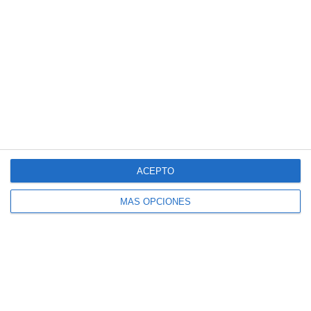
Crucigramas – Biologia y Geologia
Cuadernillo de Verano – Educación
Física 4.º ESO
Crucigramas – Lengua y Literatura
Cuadernillo de Verano – Educación
Física 3.º ESO
Crucigramas – Matemáticas
ACEPTO
MÁS OPCIONES
Suscríbete al blog por
correo electrónico