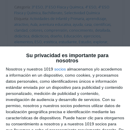
Categoría:
3º ESO
,
3º ESO Física y Química
,
4º ESO
,
4º ESO
Física y Química
,
Bachillerato
,
Selectividad Química
Etiqueta:
Actividades de Infantil y Primaria
,
aprendizaje
,
atractivo
,
Aula
,
aventura educativa
,
ayuda
,
casa
,
científicas
,
claridad
,
colores
,
comprensión
,
conocimiento
,
detallada
,
didáctica
,
didácticos
,
diseño
,
Educación
,
ejercicios
,
elementos
,
ESO
,
estética
,
estudiante
,
Estudio
,
explorar
,
familiarizarse
,
Física
,
grupos
,
herramienta
,
integral
,
Interactiva
,
interactivo
,
laboratorio
,
lámina
,
materia
,
Su privacidad es importante para
materiales
,
memorización
,
metales
,
metaloides
,
niveles
,
no
nosotros
metales
,
número atómico
,
Orientación Andújar
,
períodos
,
Nosotros y nuestros 1019
socios
almacenamos y/o accedemos
peso atómico
,
preguntas
,
Química
,
REACCIONES
,
a información en un dispositivo, como cookies, y procesamos
recordatorio
,
RECURSOS
,
referencia
,
símbolo
,
Tabla
datos personales, como identificadores únicos e información
Periódica
,
Tareas
,
visual
estándar enviada por un dispositivo para publicidad y contenido
personalizado, medición de publicidad y contenido,
investigación de audiencia y desarrollo de servicios.
Con su
permiso, nosotros y nuestros socios podemos utilizar datos de
localización geográfica precisa e identificación mediante las
características de dispositivos. Puede hacer clic para otorgarnos
su consentimiento a nosotros y a nuestros 1019 socios para
que llevemos a cabo el procesamiento previamente descrito. De