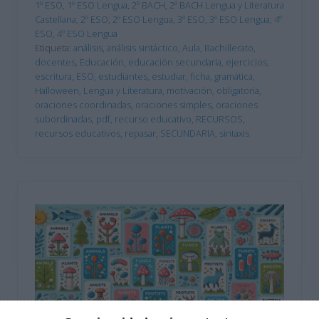
1º ESO
,
1º ESO Lengua
,
2º BACH
,
2º BACH Lengua y Literatura
Castellana
,
2º ESO
,
2º ESO Lengua
,
3º ESO
,
3º ESO Lengua
,
4º
ESO
,
4º ESO Lengua
Etiqueta:
análisis
,
análisis sintáctico
,
Aula
,
Bachillerato
,
docentes
,
Educación
,
educación secundaria
,
ejercicios
,
escritura
,
ESO
,
estudiantes
,
estudiar
,
ficha
,
gramática
,
Halloween
,
Lengua y Literatura
,
motivación
,
obligatoria
,
oraciones coordinadas
,
oraciones simples
,
oraciones
subordinadas
,
pdf
,
recurso educativo
,
RECURSOS
,
recursos educativos
,
repasar
,
SECUNDARIA
,
sintaxis