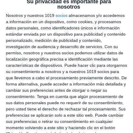
Su privacidad es importante para
nosotros
Nosotros y nuestros 1019
socios
almacenamos y/o accedemos
Flashcards sobre Los
a información en un dispositivo, como cookies, y procesamos
Seres Vivos – Biología y
datos personales, como identificadores únicos e información
estándar enviada por un dispositivo para publicidad y contenido
Geología 1º de ESO
personalizado, medición de publicidad y contenido,
investigación de audiencia y desarrollo de servicios.
Con su
27 enero 2025
// by
Miguel Olivares
permiso, nosotros y nuestros socios podemos utilizar datos de
//
Dejar un comentario
localización geográfica precisa e identificación mediante las
características de dispositivos. Puede hacer clic para otorgarnos
su consentimiento a nosotros y a nuestros 1019 socios para
El estudio de los seres vivos es una parte
que llevemos a cabo el procesamiento previamente descrito. De
esencial del currículo de Biología y Geología de
forma alternativa, puede acceder a información más detallada y
1º de ESO, ya que nos ayuda a comprender
cambiar sus preferencias antes de otorgar o negar su
cómo funciona la vida en la Tierra y la
consentimiento.
Tenga en cuenta que algún procesamiento de
sus datos personales puede no requerir de su consentimiento,
importancia de preservar la biodiversidad. Por
pero usted tiene el derecho de rechazar tal procesamiento. Sus
ello, hemos diseñado un conjunto de flashcards
preferencias se aplicarán solo a este sitio web. Puede cambiar
educativas que presentan de forma clara los …
sus preferencias o retirar su consentimiento en cualquier
momento volviendo a este sitio y haciendo clic en el botón