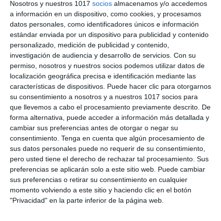
Nosotros y nuestros 1017
socios
almacenamos y/o accedemos
a información en un dispositivo, como cookies, y procesamos
datos personales, como identificadores únicos e información
Test de Práctica:
estándar enviada por un dispositivo para publicidad y contenido
personalizado, medición de publicidad y contenido,
Vocabulary y Grammar
investigación de audiencia y desarrollo de servicios.
Con su
permiso, nosotros y nuestros socios podemos utilizar datos de
Unit 6 – Inglés 3º ESO
localización geográfica precisa e identificación mediante las
características de dispositivos. Puede hacer clic para otorgarnos
22 diciembre 2024
// by
Miguel Olivares
su consentimiento a nosotros y a nuestros 1017 socios para
//
Dejar un comentario
que llevemos a cabo el procesamiento previamente descrito. De
forma alternativa, puede acceder a información más detallada y
Hoy compartimos un test de práctica de
cambiar sus preferencias antes de otorgar o negar su
Vocabulary y Grammar para la Unidad 6,
consentimiento.
Tenga en cuenta que algún procesamiento de
sus datos personales puede no requerir de su consentimiento,
diseñado para estudiantes de 3.º de ESO. Este
pero usted tiene el derecho de rechazar tal procesamiento. Sus
material es ideal para reforzar conocimientos
preferencias se aplicarán solo a este sitio web. Puede cambiar
sobre vocabulario relacionado con prendas de
sus preferencias o retirar su consentimiento en cualquier
vestir y accesorios, así como para repasar el uso
momento volviendo a este sitio y haciendo clic en el botón
"Privacidad" en la parte inferior de la página web.
de «be going to» y el Present Continuous con
sentido de futuro. …