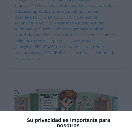
Etiqueta:
4º ESO
,
actividades de recuperación
,
actividades
didácticas
,
aprendizaje
,
biología
,
células
,
ciencias
,
docentes
,
ECOSISTEMAS
,
Educación
,
educación
secundaria
,
ejercicios
,
enseñanza
,
estudiar
,
estudio
autónomo
,
evolución
,
exámenes
,
genética
,
geología
,
habilidades científicas
,
material educativo
,
medioambiente
,
obligatoria
,
preguntas
,
preguntas clave
,
procesos
geológicos
,
RECURSOS
,
recursos educativos
,
refuerzo
,
repasar
,
repaso
,
SECUNDARIA
,
sostenibilidad
,
tectónica de
placas
,
temario
Su privacidad es importante para
nosotros