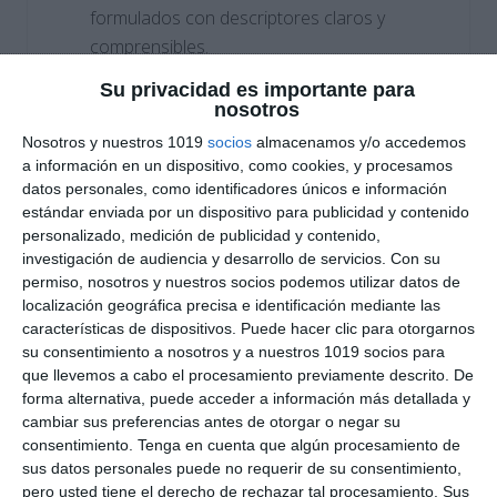
formulados con descriptores claros y
comprensibles.
Su privacidad es importante para
Criterios
pensados para
valorar
tanto el
nosotros
conocimiento teórico
como la
Nosotros y nuestros 1019
socios
almacenamos y/o accedemos
comprensión
musical
a partir de
a información en un dispositivo, como cookies, y procesamos
audiciones.
datos personales, como identificadores únicos e información
estándar enviada por un dispositivo para publicidad y contenido
personalizado, medición de publicidad y contenido,
Formato
horizontal
, adecuado para el
investigación de audiencia y desarrollo de servicios.
Con su
cuaderno del docente, trabajos escritos y
permiso, nosotros y nuestros socios podemos utilizar datos de
evaluación por proyectos.
localización geográfica precisa e identificación mediante las
características de dispositivos. Puede hacer clic para otorgarnos
Cómo utilizar este material
su consentimiento a nosotros y a nuestros 1019 socios para
que llevemos a cabo el procesamiento previamente descrito. De
forma alternativa, puede acceder a información más detallada y
Presenta la rúbrica antes de comenzar el
cambiar sus preferencias antes de otorgar o negar su
bloque de Historia de la Música para que el
consentimiento.
Tenga en cuenta que algún procesamiento de
alumnado conozca los criterios de
sus datos personales puede no requerir de su consentimiento,
evaluación.
pero usted tiene el derecho de rechazar tal procesamiento. Sus