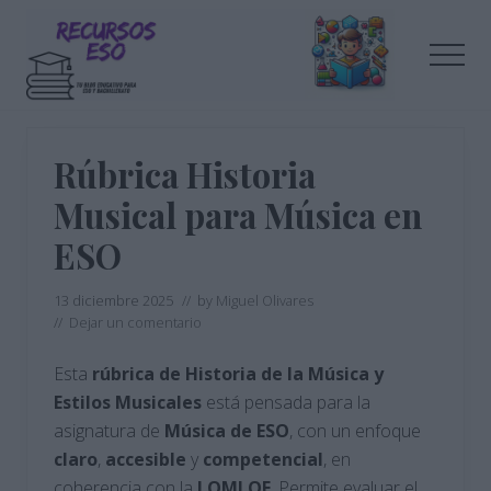
Menu
Saltar
Saltar
al
a
Men
contenido
la
principal
barra
Tu
lateral
blog
de
principal
Rúbrica Historia
educación
Musical para Música en
ESO
13 diciembre 2025
// by
Miguel Olivares
//
Dejar un comentario
Esta
rúbrica de Historia de la Música y
Estilos Musicales
está pensada para la
asignatura de
Música de ESO
, con un enfoque
claro
,
accesible
y
competencial
, en
coherencia con la
LOMLOE
. Permite evaluar el