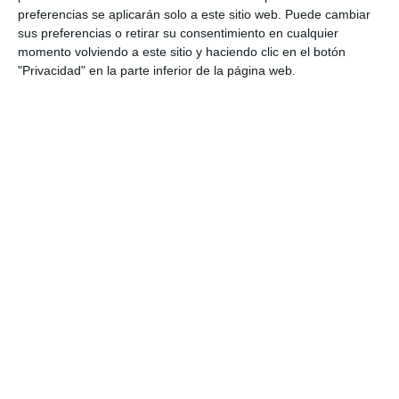
preferencias se aplicarán solo a este sitio web. Puede cambiar
sus preferencias o retirar su consentimiento en cualquier
Úsala para evaluar trabajos sobre etapas
momento volviendo a este sitio y haciendo clic en el botón
musicales como Barroco, Clasicismo,
"Privacidad" en la parte inferior de la página web.
Romanticismo, Jazz, Rock o música actual.
Empléala en exposiciones orales, líneas del
tiempo musicales, mapas conceptuales o
presentaciones digitales.
Complementa la rúbrica con audiciones
guiadas para valorar la capacidad de
reconocer estilos musicales a partir de la
escucha.
Incorpórala en actividades de
autoevaluación y coevaluación
,
favoreciendo la reflexión sobre el