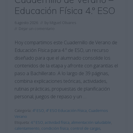
Educación Física 4.º ESO
6 agosto 2026
// by
Miguel Olivares
//
Dejar un comentario
Hoy compartimos este Cuadernillo de Verano de
Educación Física para 4.º de ESO, un recurso
diseñado para que el alumnado consolide los
contenidos de la etapa y afronte con garantías el
paso a Bachillerato. A lo largo de 39 páginas,
combina explicaciones teóricas, actividades,
rutinas prácticas, propuestas de planificación
personal, juegos de repaso y un …
Categoría:
4º ESO
,
4º ESO Educación Física
,
Cuadernos
Verano
Etiqueta:
4.º ESO
,
actividad física
,
alimentación saludable
,
calentamiento
,
condición física
,
control de cargas
,