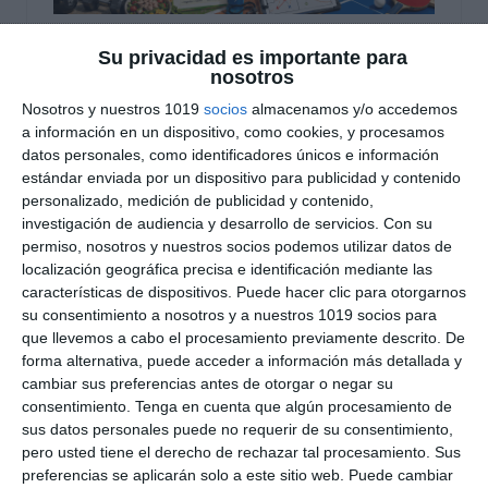
Cuadernillo de Verano –
Su privacidad es importante para
nosotros
Educación Física 3.º ESO
Nosotros y nuestros 1019
socios
almacenamos y/o accedemos
a información en un dispositivo, como cookies, y procesamos
5 agosto 2026
// by
Miguel Olivares
datos personales, como identificadores únicos e información
//
Dejar un comentario
estándar enviada por un dispositivo para publicidad y contenido
personalizado, medición de publicidad y contenido,
Hoy compartimos este Cuadernillo de Verano de
investigación de audiencia y desarrollo de servicios.
Con su
permiso, nosotros y nuestros socios podemos utilizar datos de
Educación Física para 3.º de ESO, un recurso
localización geográfica precisa e identificación mediante las
diseñado para que el alumnado continúe activo
características de dispositivos. Puede hacer clic para otorgarnos
durante las vacaciones mientras consolida los
su consentimiento a nosotros y a nuestros 1019 socios para
contenidos propios del curso. A lo largo de 37
que llevemos a cabo el procesamiento previamente descrito. De
forma alternativa, puede acceder a información más detallada y
páginas, combina explicaciones teóricas,
cambiar sus preferencias antes de otorgar o negar su
actividades, rutinas prácticas, retos físicos,
consentimiento.
Tenga en cuenta que algún procesamiento de
juegos de repaso y un solucionario completo,
sus datos personales puede no requerir de su consentimiento,
permitiendo mantener …
pero usted tiene el derecho de rechazar tal procesamiento. Sus
preferencias se aplicarán solo a este sitio web. Puede cambiar