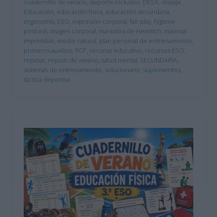
cuadernillo de verano
,
deporte inclusivo
,
DESA
,
dopaje
,
Educación
,
educación física
,
educación secundaria
,
ergonomía
,
ESO
,
expresión corporal
,
fair play
,
higiene
postural
,
imagen corporal
,
maniobra de Heimlich
,
material
imprimible
,
medio natural
,
plan personal de entrenamiento
,
primeros auxilios
,
RCP
,
recurso educativo
,
recursos ESO
,
repasar
,
repaso de verano
,
salud mental
,
SECUNDARIA
,
sistemas de entrenamiento
,
solucionario
,
suplementos
,
táctica deportiva