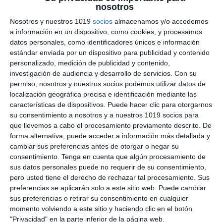
nosotros
para Exposiciones
Nosotros y nuestros 1019
socios
almacenamos y/o accedemos
Orales en ESO y
a información en un dispositivo, como cookies, y procesamos
datos personales, como identificadores únicos e información
Bachillerato
estándar enviada por un dispositivo para publicidad y contenido
personalizado, medición de publicidad y contenido,
investigación de audiencia y desarrollo de servicios.
Con su
7 octubre 2025
// by
Miguel Olivares
//
1 comentario
permiso, nosotros y nuestros socios podemos utilizar datos de
localización geográfica precisa e identificación mediante las
Con motivo de las nuevas metodologías que
características de dispositivos. Puede hacer clic para otorgarnos
propone la LOMLOE, es fundamental que el
su consentimiento a nosotros y a nuestros 1019 socios para
profesorado disponga de instrumentos de
que llevemos a cabo el procesamiento previamente descrito. De
evaluación claros y útiles para valorar el
forma alternativa, puede acceder a información más detallada y
cambiar sus preferencias antes de otorgar o negar su
desempeño de los alumnos. Uno de los más
consentimiento.
Tenga en cuenta que algún procesamiento de
frecuentes en todas las materias son las
sus datos personales puede no requerir de su consentimiento,
exposiciones orales, ya que permiten trabajar
pero usted tiene el derecho de rechazar tal procesamiento. Sus
competencias como la comunicación lingüística,
preferencias se aplicarán solo a este sitio web. Puede cambiar
sus preferencias o retirar su consentimiento en cualquier
la competencia digital, …
momento volviendo a este sitio y haciendo clic en el botón
"Privacidad" en la parte inferior de la página web.