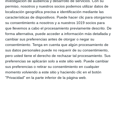
cooperativo
.
investigación de audiencia y desarrollo de servicios.
Con su
permiso, nosotros y nuestros socios podemos utilizar datos de
localización geográfica precisa e identificación mediante las
Como
repaso previo a exámenes
o
características de dispositivos. Puede hacer clic para otorgarnos
pruebas de evaluación.
su consentimiento a nosotros y a nuestros 1019 socios para
que llevemos a cabo el procesamiento previamente descrito. De
En procesos de
recuperación,
forma alternativa, puede acceder a información más detallada y
cambiar sus preferencias antes de otorgar o negar su
consolidación o ampliación
de
consentimiento.
Tenga en cuenta que algún procesamiento de
contenidos.
sus datos personales puede no requerir de su consentimiento,
pero usted tiene el derecho de rechazar tal procesamiento. Sus
Este material favorece el desarrollo de la
preferencias se aplicarán solo a este sitio web. Puede cambiar
competencia matemática
, la
visualización
sus preferencias o retirar su consentimiento en cualquier
momento volviendo a este sitio y haciendo clic en el botón
espacial
, la
aplicación de fórmulas
y la
"Privacidad" en la parte inferior de la página web.
resolución de problemas
, en coherencia con
los principios de la
LOMLOE
.
DESCARGA AL FINAL
EL PDF