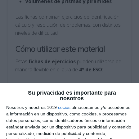
Volúmenes de prismas y pirámides
Las fichas combinan ejercicios de identificación,
cálculo y resolución de problemas, con distintos
niveles de dificultad.
Cómo utilizar este material
Estas
fichas de ejercicios
pueden utilizarse de
manera flexible en el aula de
4º de ESO
:
Como
refuerzo
tras la explicación de los
cuerpos geométricos.
Su privacidad es importante para
nosotros
Nosotros y nuestros 1019
socios
almacenamos y/o accedemos
Para
practicar el cálculo de áreas y
a información en un dispositivo, como cookies, y procesamos
volúmenes
.
datos personales, como identificadores únicos e información
estándar enviada por un dispositivo para publicidad y contenido
En actividades de
trabajo individual o
personalizado, medición de publicidad y contenido,