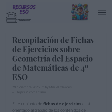
Menu
Saltar
Saltar
al
a
Men
contenido
la
principal
barra
Tu
lateral
blog
de
principal
Recopilación de Fichas
educación
de Ejercicios sobre
Geometría del Espacio
de Matemáticas de 4º
ESO
29 diciembre 2025
// by
Miguel Olivares
//
Dejar un comentario
Este conjunto de
fichas de ejercicios
está
orientado al trabajo de los contenidos de