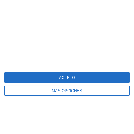
Cuadernillo de Verano – Matemáticas
Aplicadas a las CCSS 4.º ESO
ACEPTO
MÁS OPCIONES
Cuadernillo de Verano – Matemáticas