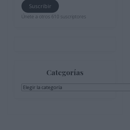
correo
Suscribir
electrónico
Únete a otros 610 suscriptores
Categorías
Categorías