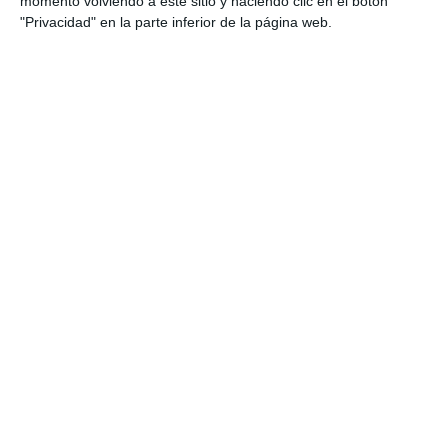
momento volviendo a este sitio y haciendo clic en el botón
Etiqueta:
4º ESO
,
álgebra
,
cociente
,
comprobar
,
división
,
"Privacidad" en la parte inferior de la página web.
Educación
,
educación secundaria
,
ejercicios
,
ESO
,
estudiar
,
factor común
,
Fracciones
,
matemáticas
,
material
,
obligatoria
,
operaciones algebraicas
,
polinomios
,
práctica
,
razonamiento
,
RECURSOS
,
recursos educativos
,
repasar
,
repaso
,
resto
,
Ruffini
,
SECUNDARIA
Cuaderno De