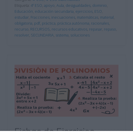
Etiqueta:
4º ESO
,
apoyo
,
Aula
,
desigualdades
,
dominio
,
Educación
,
educación secundaria
,
ejercicios
,
ESO
,
estudiar
,
Fracciones
,
inecuaciones
,
matemáticas
,
material
,
obligatoria
,
pdf
,
práctica
,
práctica autónoma
,
racionales
,
recurso
,
RECURSOS
,
recursos educativos
,
repasar
,
repaso
,
resolver
,
SECUNDARIA
,
sistema
,
soluciones
Fichas de Ejercicios