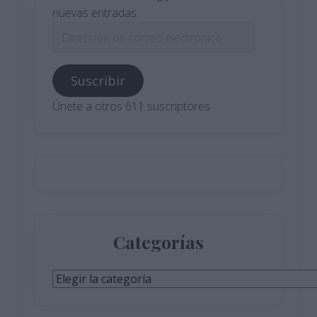
nuevas entradas.
Dirección
de
correo
Suscribir
electrónico
Únete a otros 611 suscriptores
Categorías
Categorías