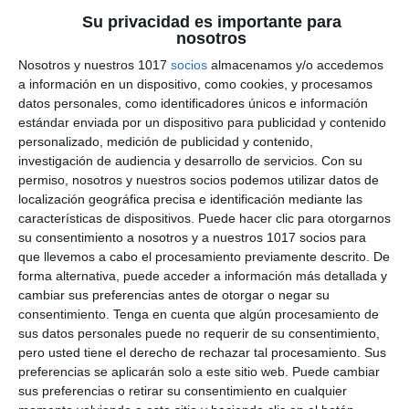
sobre División de
Su privacidad es importante para
nosotros
Polinomios –
Nosotros y nuestros 1017
socios
almacenamos y/o accedemos
a información en un dispositivo, como cookies, y procesamos
Matemáticas 4º de ESO
datos personales, como identificadores únicos e información
estándar enviada por un dispositivo para publicidad y contenido
19 julio 2025
// by
Miguel Olivares
personalizado, medición de publicidad y contenido,
//
Dejar un comentario
investigación de audiencia y desarrollo de servicios.
Con su
permiso, nosotros y nuestros socios podemos utilizar datos de
Este material es perfecto para que los alumnos
localización geográfica precisa e identificación mediante las
de Matemáticas de 4º de ESO puedan reforzar y
características de dispositivos. Puede hacer clic para otorgarnos
su consentimiento a nosotros y a nuestros 1017 socios para
afianzar las habilidades en la división de
que llevemos a cabo el procesamiento previamente descrito. De
polinomios, tanto mediante la división algebraica
forma alternativa, puede acceder a información más detallada y
tradicional como aplicando la regla de Ruffini. A
cambiar sus preferencias antes de otorgar o negar su
través de estos ejercicios, el alumnado podrá
consentimiento.
Tenga en cuenta que algún procesamiento de
sus datos personales puede no requerir de su consentimiento,
practicar con cocientes entre monomios,
pero usted tiene el derecho de rechazar tal procesamiento. Sus
divisiones con resto y sin …
preferencias se aplicarán solo a este sitio web. Puede cambiar
sus preferencias o retirar su consentimiento en cualquier
Categoría:
4º ESO
,
4º ESO Matemáticas