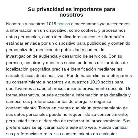
Su privacidad es importante para
Recopilación de Fichas
nosotros
de Ejercicios sobre
Nosotros y nuestros 1019
socios
almacenamos y/o accedemos
a información en un dispositivo, como cookies, y procesamos
Álgebra y Ecuaciones de
datos personales, como identificadores únicos e información
estándar enviada por un dispositivo para publicidad y contenido
Matemáticas de 2º ESO
personalizado, medición de publicidad y contenido,
investigación de audiencia y desarrollo de servicios.
Con su
17 octubre 2025
// by
Miguel Olivares
permiso, nosotros y nuestros socios podemos utilizar datos de
//
Dejar un comentario
localización geográfica precisa e identificación mediante las
características de dispositivos. Puede hacer clic para otorgarnos
En esta recopilación se incluyen un conjunto de
su consentimiento a nosotros y a nuestros 1019 socios para
fichas de ejercicios de Álgebra y Ecuaciones para
que llevemos a cabo el procesamiento previamente descrito. De
forma alternativa, puede acceder a información más detallada y
2º de ESO, pensadas para que el alumnado
cambiar sus preferencias antes de otorgar o negar su
adquiera soltura en el uso del lenguaje
consentimiento.
Tenga en cuenta que algún procesamiento de
algebraico y en la resolución de ecuaciones.
sus datos personales puede no requerir de su consentimiento,
Estas actividades permiten comprender la
pero usted tiene el derecho de rechazar tal procesamiento. Sus
preferencias se aplicarán solo a este sitio web. Puede cambiar
estructura del álgebra, practicar con monomios y
sus preferencias o retirar su consentimiento en cualquier
polinomios, y aplicar distintos métodos …