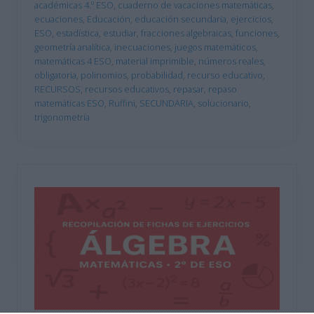
académicas 4.º ESO
,
cuaderno de vacaciones matemáticas
,
ecuaciones
,
Educación
,
educación secundaria
,
ejercicios
,
ESO
,
estadística
,
estudiar
,
fracciones algebraicas
,
funciones
,
geometría analítica
,
inecuaciones
,
juegos matemáticos
,
matemáticas 4 ESO
,
material imprimible
,
números reales
,
obligatoria
,
polinomios
,
probabilidad
,
recurso educativo
,
RECURSOS
,
recursos educativos
,
repasar
,
repaso
matemáticas ESO
,
Ruffini
,
SECUNDARIA
,
solucionario
,
trigonometría