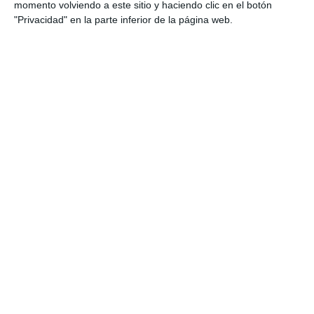
momento volviendo a este sitio y haciendo clic en el botón
"Privacidad" en la parte inferior de la página web.
Categoría:
2º ESO
,
2º ESO Matemáticas
Etiqueta:
álgebra
,
aprendizaje progresivo
,
ecuaciones
,
Educación
,
educación secundaria
,
ejercicios
,
ejercicios
prácticos
,
ESO
,
estudiar
,
fichas imprimibles
,
identidades
notables
,
lenguaje algebraico
,
matemáticas 2º ESO
,
monomios
,
obligatoria
,
operaciones algebraicas
,
polinomios
,
primer grado
,
problemas algebraicos
,
razonamiento lógico
,
RECURSOS
,
recursos educativos
,
refuerzo educativo
,
repasar
,
repaso matemáticas
,
Ruffini
,
SECUNDARIA
,
segundo grado
,
sistemas de ecuaciones