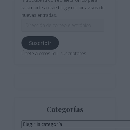
Introduce tu correo electrónico para
suscribirte a este blog y recibir avisos de
nuevas entradas.
Dirección
de
correo
Suscribir
electrónico
Únete a otros 611 suscriptores
Categorías
Categorías