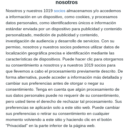
Recopilación Indicadores
nosotros
Nosotros y nuestros 1019
socios
almacenamos y/o accedemos
LOMLOE de Evaluación
a información en un dispositivo, como cookies, y procesamos
Inicial para TODAS LAS
datos personales, como identificadores únicos e información
estándar enviada por un dispositivo para publicidad y contenido
MATERIAS de 3º de ESO
personalizado, medición de publicidad y contenido,
investigación de audiencia y desarrollo de servicios.
Con su
permiso, nosotros y nuestros socios podemos utilizar datos de
25 septiembre 2025
// by
Miguel Olivares
localización geográfica precisa e identificación mediante las
//
Dejar un comentario
características de dispositivos. Puede hacer clic para otorgarnos
su consentimiento a nosotros y a nuestros 1019 socios para
La evaluación inicial es un paso fundamental al
que llevemos a cabo el procesamiento previamente descrito. De
comenzar el curso, ya que permite conocer el
forma alternativa, puede acceder a información más detallada y
punto de partida del alumnado y adaptar la
cambiar sus preferencias antes de otorgar o negar su
enseñanza a sus necesidades reales. Para
consentimiento.
Tenga en cuenta que algún procesamiento de
sus datos personales puede no requerir de su consentimiento,
facilitar esta tarea, hemos preparado una
pero usted tiene el derecho de rechazar tal procesamiento. Sus
recopilación de indicadores LOMLOE
preferencias se aplicarán solo a este sitio web. Puede cambiar
organizados en un formato checklist de sí o no,
sus preferencias o retirar su consentimiento en cualquier
que ayuda a valorar de forma …
momento volviendo a este sitio y haciendo clic en el botón
"Privacidad" en la parte inferior de la página web.