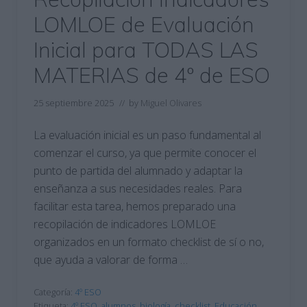
LOMLOE de Evaluación
Inicial para TODAS LAS
MATERIAS de 4º de ESO
25 septiembre 2025
// by
Miguel Olivares
La evaluación inicial es un paso fundamental al
comenzar el curso, ya que permite conocer el
punto de partida del alumnado y adaptar la
enseñanza a sus necesidades reales. Para
facilitar esta tarea, hemos preparado una
recopilación de indicadores LOMLOE
organizados en un formato checklist de sí o no,
que ayuda a valorar de forma …
Categoría:
4º ESO
Etiqueta:
4º ESO
,
alumnos
,
biología
,
checklist
,
Educación
,