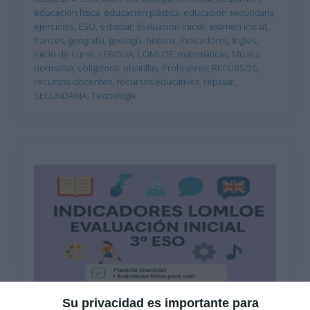
educación física
,
educación plástica
,
educación secundaria
,
ejercicios
,
ESO
,
estudiar
,
Evaluación Inicial
,
examen inicial
,
francés
,
geografía
,
geología
,
historia
,
indicadores
,
Inglés
,
inicio de curso
,
LENGUA
,
LOMLOE
,
matemáticas
,
Música
,
normativa
,
obligatoria
,
plantillas
,
Profesores
,
RECURSOS
,
recursos docentes
,
recursos educativos
,
repasar
,
SECUNDARIA
,
Tecnología
Su privacidad es importante para