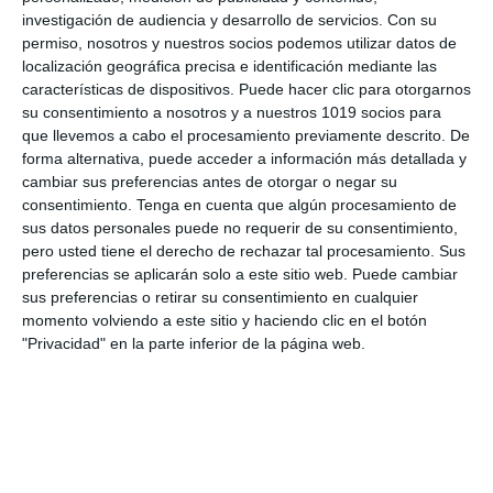
educación emocional
,
educación en valores
,
educación
investigación de audiencia y desarrollo de servicios.
Con su
secundaria
,
ejercicios
,
escucha activa
,
esfuerzo
,
ESO
,
permiso, nosotros y nuestros socios podemos utilizar datos de
estudiar
,
gestión del aula
,
gestión del comportamiento
,
guía
localización geográfica precisa e identificación mediante las
de aula
,
hábitos escolares
,
inicio de curso
,
material
características de dispositivos. Puede hacer clic para otorgarnos
educativo
,
materiales para profesores
,
motivación
,
normas
,
su consentimiento a nosotros y a nuestros 1019 socios para
Normas de clase
,
normas de convivencia
,
normas
que llevemos a cabo el procesamiento previamente descrito. De
escolares
,
obligatoria
,
orden
,
Participación
,
puntualidad
,
RECURSOS
,
recursos docentes
,
recursos educativos
,
forma alternativa, puede acceder a información más detallada y
recursos para la ESO
,
recursos visuales
,
reglas
,
repasar
,
cambiar sus preferencias antes de otorgar o negar su
respeto
,
responsabilidad
,
SECUNDARIA
,
Tecnología
,
tutoría
,
consentimiento.
Tenga en cuenta que algún procesamiento de
visual
sus datos personales puede no requerir de su consentimiento,
pero usted tiene el derecho de rechazar tal procesamiento. Sus
preferencias se aplicarán solo a este sitio web. Puede cambiar
sus preferencias o retirar su consentimiento en cualquier
momento volviendo a este sitio y haciendo clic en el botón
"Privacidad" en la parte inferior de la página web.