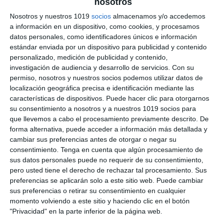
nosotros
para Material Escolar o
Nosotros y nuestros 1019
socios
almacenamos y/o accedemos
a información en un dispositivo, como cookies, y procesamos
Clase de Capibaras
datos personales, como identificadores únicos e información
estándar enviada por un dispositivo para publicidad y contenido
29 agosto 2025
// by
Miguel Olivares
personalizado, medición de publicidad y contenido,
//
Dejar un comentario
investigación de audiencia y desarrollo de servicios.
Con su
permiso, nosotros y nuestros socios podemos utilizar datos de
Hoy compartimos un recurso pensado
localización geográfica precisa e identificación mediante las
características de dispositivos. Puede hacer clic para otorgarnos
especialmente para alumnos y alumnas de la
su consentimiento a nosotros y a nuestros 1019 socios para
ESO: un conjunto de etiquetas escolares listas
que llevemos a cabo el procesamiento previamente descrito. De
para imprimir. Estas etiquetas son muy prácticas
forma alternativa, puede acceder a información más detallada y
para organizar y personalizar el material en
cambiar sus preferencias antes de otorgar o negar su
consentimiento.
Tenga en cuenta que algún procesamiento de
clase, ya que permiten escribir el nombre del
sus datos personales puede no requerir de su consentimiento,
alumno y colocarlas en distintos soportes. Se
pero usted tiene el derecho de rechazar tal procesamiento. Sus
pueden usar de muchas maneras: para
preferencias se aplicarán solo a este sitio web. Puede cambiar
identificar …
sus preferencias o retirar su consentimiento en cualquier
momento volviendo a este sitio y haciendo clic en el botón
"Privacidad" en la parte inferior de la página web.
Categoría:
Recursos Digitales