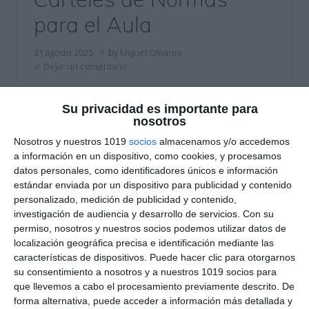
para el Aula
31 agosto 2025
// by
Miguel Olivares
//
Dejar un comentario
Compartimos una colección de carteles visuales
Su privacidad es importante para
con normas básicas de convivencia para el aula,
nosotros
pensada especialmente para cursos de ESO.
Nosotros y nuestros 1019
socios
almacenamos y/o accedemos
Estas normas no solo promueven el respeto, la
a información en un dispositivo, como cookies, y procesamos
puntualidad y el trabajo en equipo, sino que
datos personales, como identificadores únicos e información
estándar enviada por un dispositivo para publicidad y contenido
también ayudan a establecer límites claros desde
personalizado, medición de publicidad y contenido,
el comienzo del curso, favoreciendo un clima de
investigación de audiencia y desarrollo de servicios.
Con su
aprendizaje positivo y ordenado. …
permiso, nosotros y nuestros socios podemos utilizar datos de
localización geográfica precisa e identificación mediante las
Categoría:
Recursos Digitales
características de dispositivos. Puede hacer clic para otorgarnos
Etiqueta:
: normas
,
actitud positiva
,
Aula
,
carteles
,
carteles
su consentimiento a nosotros y a nuestros 1019 socios para
imprimibles
,
Clase
,
clima escolar
,
comportamiento
,
que llevemos a cabo el procesamiento previamente descrito. De
convivencia
,
decoración
,
dinámicas de tutoría
,
Educación
,
forma alternativa, puede acceder a información más detallada y