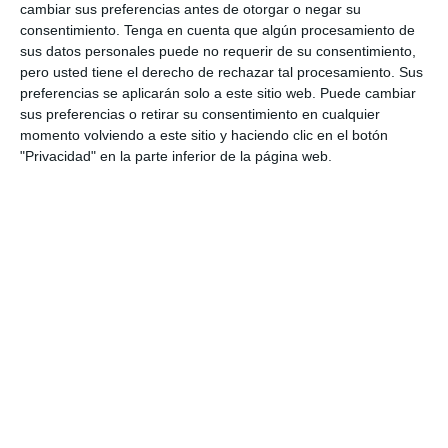
educación emocional
,
educación en valores
,
educación
cambiar sus preferencias antes de otorgar o negar su
secundaria
,
ejercicios
,
escucha activa
,
esfuerzo
,
ESO
,
consentimiento.
Tenga en cuenta que algún procesamiento de
estudiar
,
gestión del aula
,
gestión del comportamiento
,
guía
sus datos personales puede no requerir de su consentimiento,
de aula
,
hábitos escolares
,
inicio de curso
,
material
pero usted tiene el derecho de rechazar tal procesamiento. Sus
educativo
,
materiales para profesores
,
motivación
,
normas
,
preferencias se aplicarán solo a este sitio web. Puede cambiar
Normas de clase
,
normas de convivencia
,
normas
sus preferencias o retirar su consentimiento en cualquier
escolares
,
obligatoria
,
orden
,
Participación
,
puntualidad
,
momento volviendo a este sitio y haciendo clic en el botón
RECURSOS
,
recursos docentes
,
recursos educativos
,
"Privacidad" en la parte inferior de la página web.
recursos para la ESO
,
recursos visuales
,
reglas
,
repasar
,
respeto
,
responsabilidad
,
SECUNDARIA
,
Tecnología
,
tutoría
,
visual