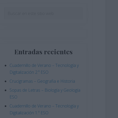
Barra
Buscar
en
lateral
este
principal
sitio
web
Entradas recientes
Cuadernillo de Verano – Tecnología y
Digitalización 2.º ESO
Crucigramas – Geografia e Historia
Sopas de Letras – Biología y Geología
ESO
Cuadernillo de Verano – Tecnología y
Digitalización 1.º ESO