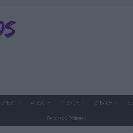
3º ESO
4º ESO
1º BACH
2º BACH
Se
Recursos Digitales