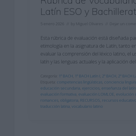
Rúbrica de Vocabulario
Latín ESO y Bachillera
5 enero 2026
// by
Miguel Olivares
//
Dejar un come
Esta rúbrica de evaluación está diseñada para
etimología en la asignatura de Latín, tanto 
evaluar la comprensión del léxico latino, el u
latín y las lenguas actuales y la aplicación d
Categoría:
1º BACH
,
1º BACH Latín I
,
2º BACH
,
2º BACH La
Etiqueta:
competencias lingüísticas
,
conciencia lingüís
educación secundaria
,
ejercicios
,
enseñanza del latín
evaluación formativa
,
evaluación LOMLOE
,
evolución d
romances
,
obligatoria
,
RECURSOS
,
recursos educativ
traducción latina
,
vocabulario latino