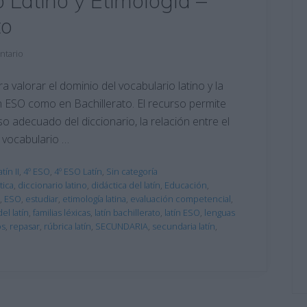
 Latino y Etimología –
to
ntario
 valorar el dominio del vocabulario latino y la
en ESO como en Bachillerato. El recurso permite
so adecuado del diccionario, la relación entre el
el vocabulario …
tín II
,
4º ESO
,
4º ESO Latín
,
Sin categoría
tica
,
diccionario latino
,
didáctica del latín
,
Educación
,
,
ESO
,
estudiar
,
etimología latina
,
evaluación competencial
,
el latín
,
familias léxicas
,
latín bachillerato
,
latín ESO
,
lenguas
os
,
repasar
,
rúbrica latín
,
SECUNDARIA
,
secundaria latín
,