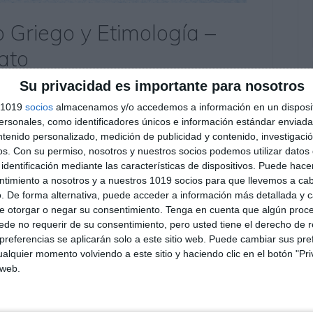
 Griego y Etimología –
ato
Su privacidad es importante para nosotros
entario
s 1019
socios
almacenamos y/o accedemos a información en un disposit
a valorar el dominio del vocabulario griego y la
sonales, como identificadores únicos e información estándar enviada 
 en ESO como en Bachillerato. El recurso permite
ntenido personalizado, medición de publicidad y contenido, investigaci
os.
Con su permiso, nosotros y nuestros socios podemos utilizar datos 
uso correcto del diccionario y la capacidad para
identificación mediante las características de dispositivos. Puede hacer
ico científico …
ntimiento a nosotros y a nuestros 1019 socios para que llevemos a ca
. De forma alternativa, puede acceder a información más detallada y 
Griego II
,
4º ESO
,
4º ESO Cultura Clásica
e otorgar o negar su consentimiento.
Tenga en cuenta que algún proc
tica
,
didáctica del griego
,
Educación
,
educación secundaria
,
de no requerir de su consentimiento, pero usted tiene el derecho de r
r
,
etimología griega
,
evaluación competencial
,
evaluación
referencias se aplicarán solo a este sitio web. Puede cambiar sus pref
iego ESO
,
lengua griega
,
léxico griego
,
obligatoria
,
palabras de
alquier momento volviendo a este sitio y haciendo clic en el botón "Pri
ar
,
rúbrica griego
,
SECUNDARIA
,
vocabulario científico
,
 web.