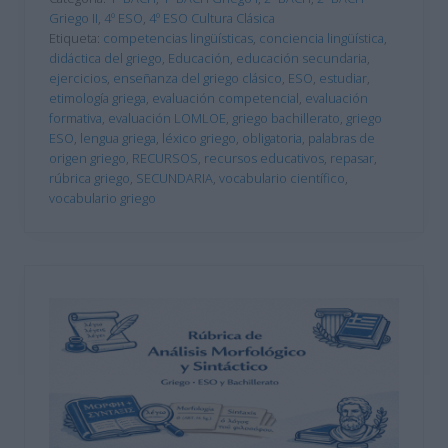
Griego II
,
4º ESO
,
4º ESO Cultura Clásica
Etiqueta:
competencias lingüísticas
,
conciencia lingüística
,
didáctica del griego
,
Educación
,
educación secundaria
,
ejercicios
,
enseñanza del griego clásico
,
ESO
,
estudiar
,
etimología griega
,
evaluación competencial
,
evaluación
formativa
,
evaluación LOMLOE
,
griego bachillerato
,
griego
ESO
,
lengua griega
,
léxico griego
,
obligatoria
,
palabras de
origen griego
,
RECURSOS
,
recursos educativos
,
repasar
,
rúbrica griego
,
SECUNDARIA
,
vocabulario científico
,
vocabulario griego