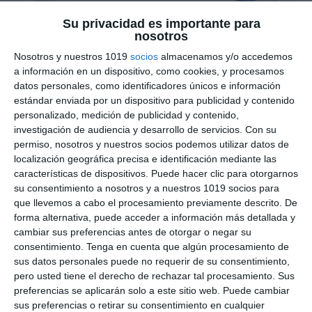
Su privacidad es importante para
nosotros
Rúbrica de Análisis
Nosotros y nuestros 1019
socios
almacenamos y/o accedemos
Morfológico y Sintáctico
a información en un dispositivo, como cookies, y procesamos
datos personales, como identificadores únicos e información
– Griego ESO y
estándar enviada por un dispositivo para publicidad y contenido
personalizado, medición de publicidad y contenido,
Bachillerato
investigación de audiencia y desarrollo de servicios.
Con su
permiso, nosotros y nuestros socios podemos utilizar datos de
10 enero 2026
// by
Miguel Olivares
localización geográfica precisa e identificación mediante las
//
Dejar un comentario
características de dispositivos. Puede hacer clic para otorgarnos
su consentimiento a nosotros y a nuestros 1019 socios para
Esta rúbrica de evaluación está diseñada para
que llevemos a cabo el procesamiento previamente descrito. De
forma alternativa, puede acceder a información más detallada y
valorar de forma clara y sistemática el análisis
cambiar sus preferencias antes de otorgar o negar su
morfológico y sintáctico en la asignatura de
consentimiento.
Tenga en cuenta que algún procesamiento de
Griego, tanto en ESO como en Bachillerato. El
sus datos personales puede no requerir de su consentimiento,
recurso permite evaluar la correcta identificación
pero usted tiene el derecho de rechazar tal procesamiento. Sus
preferencias se aplicarán solo a este sitio web. Puede cambiar
de las formas gramaticales, el reconocimiento de
sus preferencias o retirar su consentimiento en cualquier