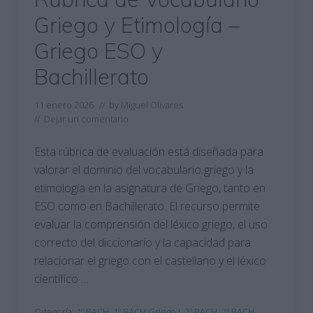
Griego y Etimología –
Griego ESO y
Bachillerato
11 enero 2026
// by
Miguel Olivares
//
Dejar un comentario
Esta rúbrica de evaluación está diseñada para
valorar el dominio del vocabulario griego y la
etimología en la asignatura de Griego, tanto en
ESO como en Bachillerato. El recurso permite
evaluar la comprensión del léxico griego, el uso
correcto del diccionario y la capacidad para
relacionar el griego con el castellano y el léxico
científico …
Categoría:
1º BACH
,
1º BACH Griego I
,
2º BACH
,
2º BACH