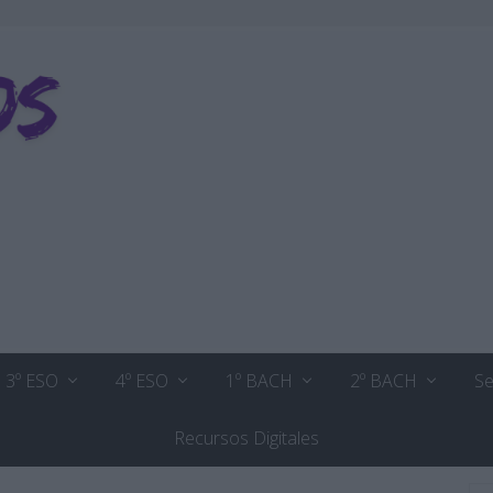
3º ESO
4º ESO
1º BACH
2º BACH
Se
Recursos Digitales