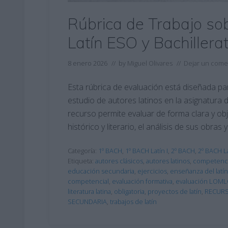
Rúbrica de Trabajo so
Latín ESO y Bachillera
8 enero 2026
// by
Miguel Olivares
//
Dejar un come
Esta rúbrica de evaluación está diseñada pa
estudio de autores latinos en la asignatura 
recurso permite evaluar de forma clara y obj
histórico y literario, el análisis de sus obras
Categoría:
1º BACH
,
1º BACH Latín I
,
2º BACH
,
2º BACH La
Etiqueta:
autores clásicos
,
autores latinos
,
competencia
educación secundaria
,
ejercicios
,
enseñanza del latín
competencial
,
evaluación formativa
,
evaluación LOM
literatura latina
,
obligatoria
,
proyectos de latín
,
RECUR
SECUNDARIA
,
trabajos de latín