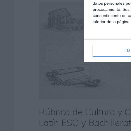
datos personales pue
procesamiento. Sus p
consentimiento en cu
inferior de la página
M
Rúbrica de Cultura y C
Latín ESO y Bachillera