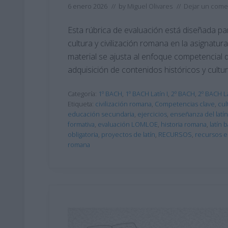
6 enero 2026
// by
Miguel Olivares
//
Dejar un come
Esta rúbrica de evaluación está diseñada pa
cultura y civilización romana en la asignatur
material se ajusta al enfoque competencial 
adquisición de contenidos históricos y cultur
Categoría:
1º BACH
,
1º BACH Latín I
,
2º BACH
,
2º BACH La
Etiqueta:
civilización romana
,
Competencias clave
,
cul
educación secundaria
,
ejercicios
,
enseñanza del latín
formativa
,
evaluación LOMLOE
,
historia romana
,
latín 
obligatoria
,
proyectos de latín
,
RECURSOS
,
recursos e
romana