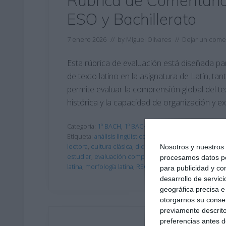
Rúbrica de Comentario 
ESO y Bachillerato
7 enero 2026
// by
Miguel Olivares
//
Dejar un come
Esta rúbrica de evaluación está diseñada par
de texto latino en la asignatura de Latín, ta
permite evaluar la comprensión global del text
histórica y la capacidad de organización y e
Categoría:
1º BACH
,
1º BACH Latín I
,
2º BACH
,
2º BACH La
Etiqueta:
análisis lingüístico
,
civilización romana
,
comen
lectora
,
cultura clásica
,
didáctica del latín
,
Educación
,
Nosotros y nuestro
estudiar
,
evaluación competencial
,
evaluación formati
procesamos datos per
latina
,
morfología latina
,
RECURSOS
,
rúbrica latín
,
SECU
para publicidad y co
desarrollo de servici
geográfica precisa e 
otorgarnos su conse
previamente descrito
preferencias antes d