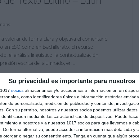
de Texto Latino – Latín
ntario
a valorar de forma clara y objetiva el comentario
nto en ESO como en Bachillerato. El recurso
o, el análisis lingüístico, la contextualización
xpresión escrita del alumnado, en …
tín II
,
4º ESO
,
4º ESO Latín
,
Sin categoría
Su privacidad es importante para nosotros
tario clásico
,
comentario de texto latino
,
comprensión
educación secundaria
,
ejercicios
,
enseñanza del latín
,
s 1017
socios
almacenamos y/o accedemos a información en un disposit
va
,
evaluación LOMLOE
,
latín bachillerato
,
latín ESO
,
lengua
sonales, como identificadores únicos e información estándar enviada 
NDARIA
,
sintaxis latina
,
textos latinos
,
vocabulario latino
ntenido personalizado, medición de publicidad y contenido, investigaci
os.
Con su permiso, nosotros y nuestros socios podemos utilizar datos 
identificación mediante las características de dispositivos. Puede hacer
ntimiento a nosotros y a nuestros 1017 socios para que llevemos a ca
. De forma alternativa, puede acceder a información más detallada y 
e otorgar o negar su consentimiento.
Tenga en cuenta que algún proc