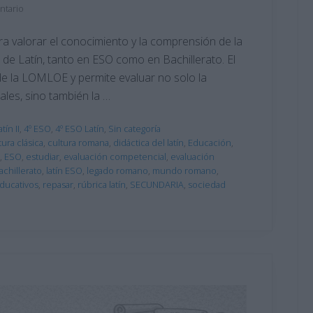
ntario
ra valorar el conocimiento y la comprensión de la
a de Latín, tanto en ESO como en Bachillerato. El
de la LOMLOE y permite evaluar no solo la
ales, sino también la …
tín II
,
4º ESO
,
4º ESO Latín
,
Sin categoría
tura clásica
,
cultura romana
,
didáctica del latín
,
Educación
,
,
ESO
,
estudiar
,
evaluación competencial
,
evaluación
bachillerato
,
latín ESO
,
legado romano
,
mundo romano
,
ducativos
,
repasar
,
rúbrica latín
,
SECUNDARIA
,
sociedad