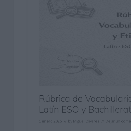
Rúbrica de Vocabulario
Latín ESO y Bachillera
5 enero 2026
// by
Miguel Olivares
//
Dejar un come