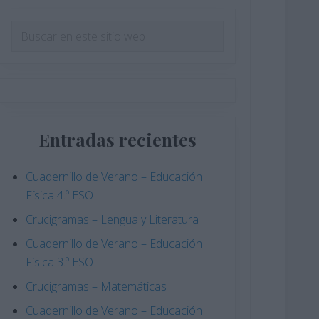
Barra
Buscar
en
lateral
este
principal
sitio
web
Entradas recientes
Cuadernillo de Verano – Educación
Física 4.º ESO
Crucigramas – Lengua y Literatura
Cuadernillo de Verano – Educación
Física 3.º ESO
Crucigramas – Matemáticas
Cuadernillo de Verano – Educación