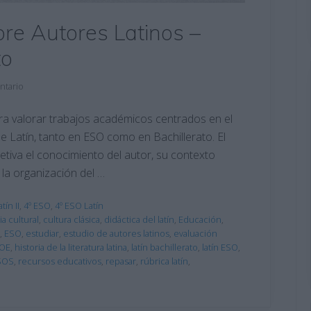
bre Autores Latinos –
to
ntario
ra valorar trabajos académicos centrados en el
de Latín, tanto en ESO como en Bachillerato. El
etiva el conocimiento del autor, su contexto
 y la organización del …
tín II
,
4º ESO
,
4º ESO Latín
 cultural
,
cultura clásica
,
didáctica del latín
,
Educación
,
,
ESO
,
estudiar
,
estudio de autores latinos
,
evaluación
LOE
,
historia de la literatura latina
,
latín bachillerato
,
latín ESO
,
SOS
,
recursos educativos
,
repasar
,
rúbrica latín
,