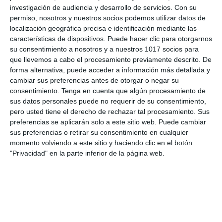
Etiqueta:
análisis lingüístico griego
,
comentario de texto
investigación de audiencia y desarrollo de servicios.
Con su
griego
,
comprensión lectora
,
cultura clásica
,
didáctica del
permiso, nosotros y nuestros socios podemos utilizar datos de
griego
,
Educación
,
educación secundaria
,
ejercicios
,
localización geográfica precisa e identificación mediante las
enseñanza del griego
,
ESO
,
estudiar
,
evaluación
características de dispositivos. Puede hacer clic para otorgarnos
competencial
,
evaluación formativa
,
evaluación LOMLOE
,
su consentimiento a nosotros y a nuestros 1017 socios para
griego bachillerato
,
griego ESO
,
lengua griega
,
morfología
que llevemos a cabo el procesamiento previamente descrito. De
griega
,
obligatoria
,
RECURSOS
,
recursos educativos
,
repasar
,
rúbrica griego
,
SECUNDARIA
,
sintaxis griega
,
textos
forma alternativa, puede acceder a información más detallada y
griegos clásicos
,
vocabulario griego
cambiar sus preferencias antes de otorgar o negar su
consentimiento.
Tenga en cuenta que algún procesamiento de
sus datos personales puede no requerir de su consentimiento,
pero usted tiene el derecho de rechazar tal procesamiento. Sus
preferencias se aplicarán solo a este sitio web. Puede cambiar
sus preferencias o retirar su consentimiento en cualquier
momento volviendo a este sitio y haciendo clic en el botón
"Privacidad" en la parte inferior de la página web.