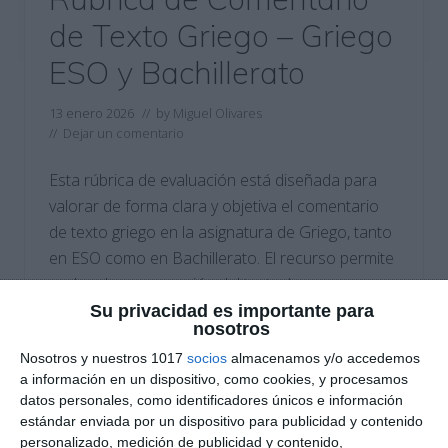
de Texto Griego – Griego
ESO y Bachillerato
13 enero 2026
// by
Miguel Olivares
//
Dejar un comentario
Esta rúbrica de evaluación está diseñada para
valorar de forma clara y objetiva el comentario
de texto griego en la asignatura de Griego, tanto
en ESO como en Bachillerato. El recurso permite
evaluar la comprensión del texto, la
contextualización histórica y literaria, el análisis
Su privacidad es importante para
nosotros
lingüístico y la organización de un comentario
Nosotros y nuestros 1017
socios
almacenamos y/o accedemos
escrito riguroso, en coherencia …
a información en un dispositivo, como cookies, y procesamos
datos personales, como identificadores únicos e información
Categoría:
1º BACH
,
1º BACH Griego I
,
2º BACH
,
2º BACH
estándar enviada por un dispositivo para publicidad y contenido
Griego II
,
4º ESO
,
4º ESO Cultura Clásica
personalizado, medición de publicidad y contenido,