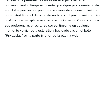
Etiqueta:
análisis lingüístico
,
civilización romana
,
comentario
cambiar sus preferencias antes de otorgar o negar su
clásico
,
comentario de texto latino
,
comprensión lectora
,
consentimiento.
Tenga en cuenta que algún procesamiento de
cultura clásica
,
didáctica del latín
,
Educación
,
educación
sus datos personales puede no requerir de su consentimiento,
secundaria
,
ejercicios
,
enseñanza del latín
,
estudiar
,
pero usted tiene el derecho de rechazar tal procesamiento. Sus
evaluación competencial
,
evaluación formativa
,
evaluación
preferencias se aplicarán solo a este sitio web. Puede cambiar
LOMLOE
,
latín bachillerato
,
latín ESO
,
lengua latina
,
sus preferencias o retirar su consentimiento en cualquier
morfología latina
,
RECURSOS
,
rúbrica latín
,
SECUNDARIA
,
momento volviendo a este sitio y haciendo clic en el botón
sintaxis latina
,
textos latinos
,
vocabulario latino
"Privacidad" en la parte inferior de la página web.