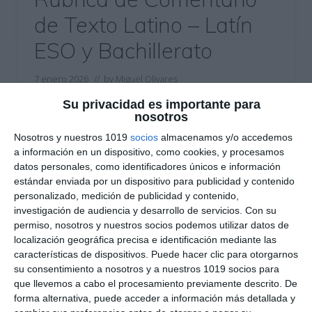
de Texto Latino – Latín
ESO y Bachillerato
7 enero 2026
// by
Miguel Olivares
//
Dejar un comentario
Su privacidad es importante para
nosotros
Esta rúbrica de evaluación está diseñada para
Nosotros y nuestros 1019
socios
almacenamos y/o accedemos
valorar de forma clara y objetiva el comentario
a información en un dispositivo, como cookies, y procesamos
de texto latino en la asignatura de Latín, tanto en
datos personales, como identificadores únicos e información
ESO como en Bachillerato. El recurso permite
estándar enviada por un dispositivo para publicidad y contenido
evaluar la comprensión global del texto, el
personalizado, medición de publicidad y contenido,
investigación de audiencia y desarrollo de servicios.
Con su
análisis lingüístico, la contextualización histórica y
permiso, nosotros y nuestros socios podemos utilizar datos de
la capacidad de organización y expresión escrita
localización geográfica precisa e identificación mediante las
del alumnado, en …
características de dispositivos. Puede hacer clic para otorgarnos
su consentimiento a nosotros y a nuestros 1019 socios para
que llevemos a cabo el procesamiento previamente descrito. De
Categoría:
1º BACH
,
1º BACH Latín I
,
2º BACH
,
2º BACH Latín II
,
4º ESO
,
4º ESO Latín
,
Sin categoría
forma alternativa, puede acceder a información más detallada y