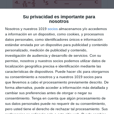
Su privacidad es importante para
Fichas de Ejercicios
nosotros
sobre Semejanza –
Nosotros y nuestros 1019
socios
almacenamos y/o accedemos
a información en un dispositivo, como cookies, y procesamos
Matemáticas 4º de ESO
datos personales, como identificadores únicos e información
estándar enviada por un dispositivo para publicidad y contenido
4 noviembre 2025
// by
Miguel Olivares
personalizado, medición de publicidad y contenido,
//
Dejar un comentario
investigación de audiencia y desarrollo de servicios.
Con su
permiso, nosotros y nuestros socios podemos utilizar datos de
Esta ficha está diseñada para reforzar el
localización geográfica precisa e identificación mediante las
características de dispositivos. Puede hacer clic para otorgarnos
aprendizaje del concepto de semejanza en
su consentimiento a nosotros y a nuestros 1019 socios para
geometría, uno de los bloques clave del currículo
que llevemos a cabo el procesamiento previamente descrito. De
de Matemáticas de 4º de ESO. A través de una
forma alternativa, puede acceder a información más detallada y
serie de ejercicios variados y contextualizados, el
cambiar sus preferencias antes de otorgar o negar su
consentimiento.
Tenga en cuenta que algún procesamiento de
alumnado podrá aplicar razones de semejanza
sus datos personales puede no requerir de su consentimiento,
en figuras planas y cuerpos geométricos,
pero usted tiene el derecho de rechazar tal procesamiento. Sus
trabajar escalas, calcular áreas y …