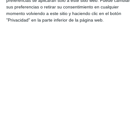
preferencias se aplicarán solo a este sitio web. Puede cambiar
sus preferencias o retirar su consentimiento en cualquier
Categoría:
4º ESO
,
4º ESO Matemáticas
momento volviendo a este sitio y haciendo clic en el botón
Etiqueta:
4º ESO
,
áreas semejantes
,
Educación
,
educación
"Privacidad" en la parte inferior de la página web.
secundaria
,
ejercicios
,
ejercicios resueltos
,
escalas
,
ESO
,
estudiar
,
ficha imprimible
,
figuras geométricas
,
Geometría
,
mapas
,
matemáticas
,
obligatoria
,
perímetro
,
prismas
,
problemas geométricos
,
proporcionalidad
,
razón de
semejanza
,
razones trigonométricas
,
RECURSOS
,
recursos
educativos
,
repasar
,
resolución de triángulos
,
SECUNDARIA
,
Semejanza
,
Teorema de Pitágoras
,
triángulos semejantes
,
volúmenes semejantes