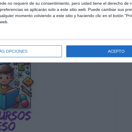
de no requerir de su consentimiento, pero usted tiene el derecho de r
Únete a otros 553 suscriptores
referencias se aplicarán solo a este sitio web. Puede cambiar sus pref
O EXCLUSIVO DE WHATSAPP
alquier momento volviendo a este sitio y haciendo clic en el botón "Pri
 web.
ÁS OPCIONES
ACEPTO