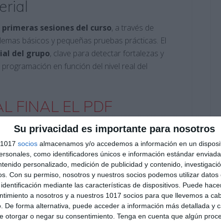
erial
s
primeras sesiones del curso
, a través de
blemas básicos y pequeñas pruebas prácticas. El
ial del grupo
, clave para detectar fortalezas y
a programación en función del nivel real del
L FINAL EL PDF
Su privacidad es importante para nosotros
s 1017
socios
almacenamos y/o accedemos a información en un disposit
sonales, como identificadores únicos e información estándar enviada 
ntenido personalizado, medición de publicidad y contenido, investigaci
os.
Con su permiso, nosotros y nuestros socios podemos utilizar datos 
identificación mediante las características de dispositivos. Puede hacer
ntimiento a nosotros y a nuestros 1017 socios para que llevemos a ca
Suscribirse
. De forma alternativa, puede acceder a información más detallada y 
e otorgar o negar su consentimiento.
Tenga en cuenta que algún proc