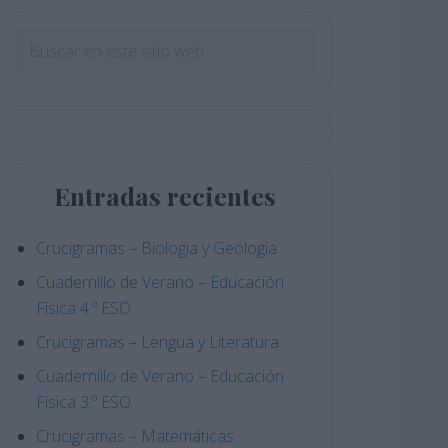
Barra
Buscar
en
lateral
este
principal
sitio
web
Entradas recientes
Crucigramas – Biologia y Geologia
Cuadernillo de Verano – Educación
Física 4.º ESO
Crucigramas – Lengua y Literatura
Cuadernillo de Verano – Educación
Física 3.º ESO
Crucigramas – Matemáticas