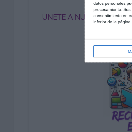
datos personales pue
procesamiento. Sus p
UNETE A NUESTRO GRUP
consentimiento en cu
inferior de la página
M