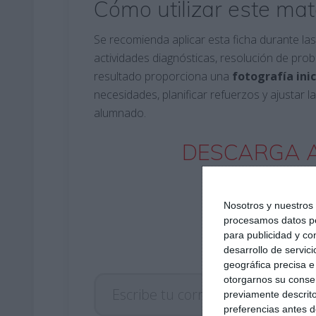
Cómo utilizar este mat
Se recomienda aplicar esta ficha durante la
actividades diagnósticas, resolución de pro
resultado proporciona una
fotografía inic
necesidades, planificar refuerzos y ajustar l
alumnado.
DESCARGA A
Nosotros y nuestro
procesamos datos per
para publicidad y co
desarrollo de servici
geográfica precisa e 
Escribe tu correo electrónico…
otorgarnos su conse
previamente descrito
preferencias antes d