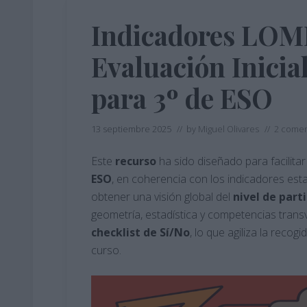
Indicadores LOM
Evaluación Inicia
para 3º de ESO
13 septiembre 2025
// by
Miguel Olivares
//
2 comen
Este
recurso
ha sido diseñado para facilitar
ESO
, en coherencia con los indicadores est
obtener una visión global del
nivel de par
geometría, estadística y competencias trans
checklist de Sí/No
, lo que agiliza la reco
curso.