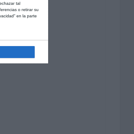
echazar tal
erencias o retirar su
vacidad" en la parte