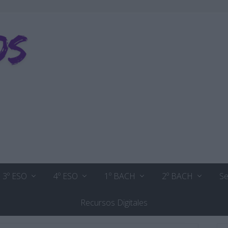
3º ESO
4º ESO
1º BACH
2º BACH
Se
Recursos Digitales