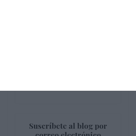
Entradas recientes
Crucigramas – Tecnología y
Digitalización
Sopas de Letras – Física y Química ESO
Cuadernillo de Verano – Tecnología y
Digitalización 3.º ESO
Crucigramas – Física y Química
Sopas de Letras – Economía ESO
Suscríbete al blog por
correo electrónico