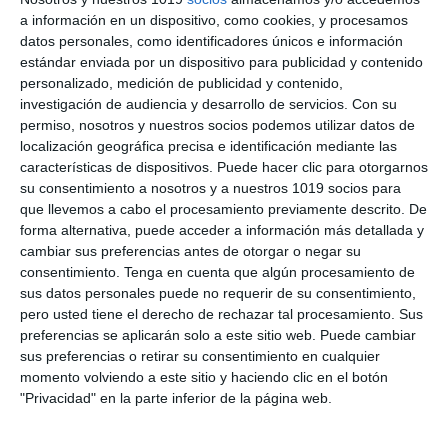
a información en un dispositivo, como cookies, y procesamos
material
datos personales, como identificadores únicos e información
estándar enviada por un dispositivo para publicidad y contenido
Este cuadernillo es ideal como repaso de verano,
personalizado, medición de publicidad y contenido,
material de refuerzo o preparación para el
investigación de audiencia y desarrollo de servicios.
Con su
permiso, nosotros y nuestros socios podemos utilizar datos de
siguiente curso. Cada bloque comienza con un
localización geográfica precisa e identificación mediante las
breve recordatorio teórico y continúa con
características de dispositivos. Puede hacer clic para otorgarnos
ejercicios variados, problemas de varias etapas,
su consentimiento a nosotros y a nuestros 1019 socios para
actividades de razonamiento y juegos
que llevemos a cabo el procesamiento previamente descrito. De
forma alternativa, puede acceder a información más detallada y
matemáticos que ayudan a afianzar los
cambiar sus preferencias antes de otorgar o negar su
conceptos de una forma dinámica y motivadora.
consentimiento.
Tenga en cuenta que algún procesamiento de
sus datos personales puede no requerir de su consentimiento,
Su estructura progresiva permite trabajar tanto
pero usted tiene el derecho de rechazar tal procesamiento. Sus
las destrezas de cálculo como la resolución de
preferencias se aplicarán solo a este sitio web. Puede cambiar
sus preferencias o retirar su consentimiento en cualquier
problemas y el razonamiento matemático,
momento volviendo a este sitio y haciendo clic en el botón
convirtiéndolo en un recurso muy útil para
"Privacidad" en la parte inferior de la página web.
docentes, familias y estudiantes.