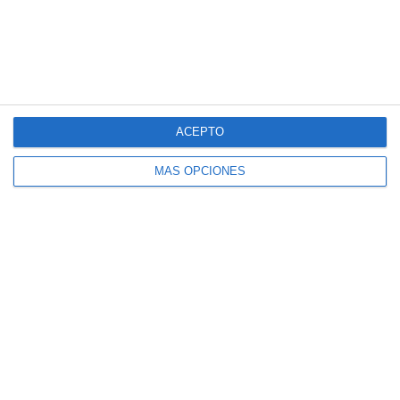
Cuadernillo de Verano – Tecnología y
Digitalización 3.º ESO
ACEPTO
MÁS OPCIONES
Cuadernillo de Verano – Tecnología y
Digitalización 2.º ESO