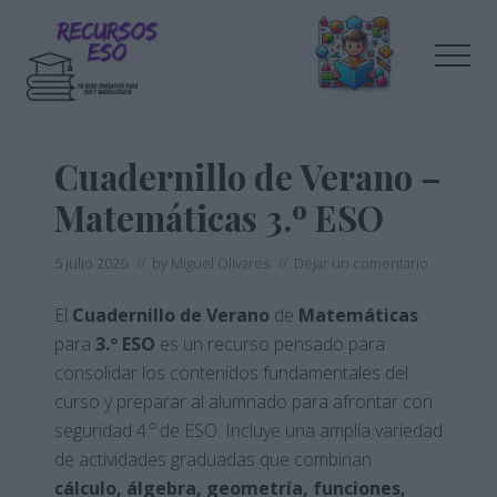
Menu
Saltar
Saltar
al
a
Men
contenido
la
principal
barra
Tu
lateral
blog
de
principal
Cuadernillo de Verano –
educación
Matemáticas 3.º ESO
5 julio 2026
// by
Miguel Olivares
//
Dejar un comentario
El
Cuadernillo de Verano
de
Matemáticas
para
3.º ESO
es un recurso pensado para
consolidar los contenidos fundamentales del
curso y preparar al alumnado para afrontar con
seguridad 4.º de ESO. Incluye una amplia variedad
de actividades graduadas que combinan
cálculo, álgebra, geometría, funciones,