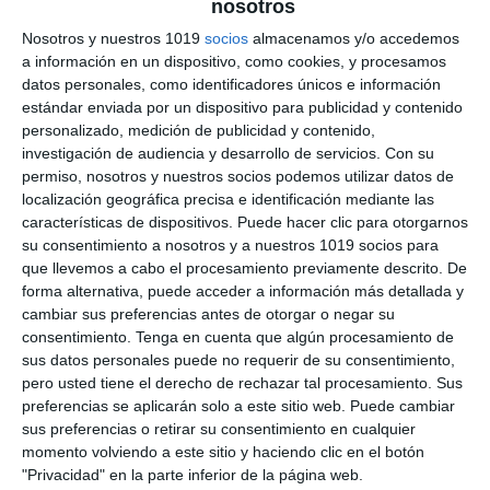
nosotros
Civilización Romana –
Nosotros y nuestros 1019
socios
almacenamos y/o accedemos
a información en un dispositivo, como cookies, y procesamos
Latín ESO y Bachillerato
datos personales, como identificadores únicos e información
estándar enviada por un dispositivo para publicidad y contenido
6 enero 2026
// by
Miguel Olivares
personalizado, medición de publicidad y contenido,
//
Dejar un comentario
investigación de audiencia y desarrollo de servicios.
Con su
permiso, nosotros y nuestros socios podemos utilizar datos de
Esta rúbrica de evaluación está diseñada para
localización geográfica precisa e identificación mediante las
valorar el conocimiento y la comprensión de la
características de dispositivos. Puede hacer clic para otorgarnos
su consentimiento a nosotros y a nuestros 1019 socios para
cultura y civilización romana en la asignatura de
que llevemos a cabo el procesamiento previamente descrito. De
Latín, tanto en ESO como en Bachillerato. El
forma alternativa, puede acceder a información más detallada y
material se ajusta al enfoque competencial de la
cambiar sus preferencias antes de otorgar o negar su
LOMLOE y permite evaluar no solo la adquisición
consentimiento.
Tenga en cuenta que algún procesamiento de
sus datos personales puede no requerir de su consentimiento,
de contenidos históricos y culturales, sino
pero usted tiene el derecho de rechazar tal procesamiento. Sus
también la …
preferencias se aplicarán solo a este sitio web. Puede cambiar
sus preferencias o retirar su consentimiento en cualquier
Categoría:
1º BACH
,
1º BACH Latín I
,
2º BACH
,
2º BACH Latín II
,
momento volviendo a este sitio y haciendo clic en el botón
4º ESO
,
4º ESO Latín
,
Sin categoría
"Privacidad" en la parte inferior de la página web.