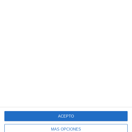
Rúbrica de Cultura y Civilización Romana –
Latín ESO y Bachillerato
Rúbrica de Vocabulario Latino y
Etimología – Latín ESO y Bachillerato
ACEPTO
MÁS OPCIONES