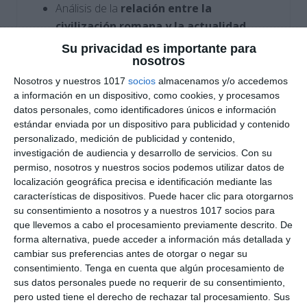
Análisis de la
relación entre la
civilización romana y la actualidad
.
Su privacidad es importante para
Criterios sobre la
organización y
nosotros
presentación del trabajo
.
Nosotros y nuestros 1017
socios
almacenamos y/o accedemos
a información en un dispositivo, como cookies, y procesamos
datos personales, como identificadores únicos e información
Evaluación de la
actitud, el esfuerzo y la
estándar enviada por un dispositivo para publicidad y contenido
autonomía
del alumnado.
personalizado, medición de publicidad y contenido,
investigación de audiencia y desarrollo de servicios.
Con su
Cuatro niveles de logro:
Excelente,
permiso, nosotros y nuestros socios podemos utilizar datos de
Notable, Suficiente e Insuficiente, adaptados
localización geográfica precisa e identificación mediante las
características de dispositivos. Puede hacer clic para otorgarnos
a
ESO y Bachillerato
.
su consentimiento a nosotros y a nuestros 1017 socios para
que llevemos a cabo el procesamiento previamente descrito. De
Cómo utilizar este material
forma alternativa, puede acceder a información más detallada y
cambiar sus preferencias antes de otorgar o negar su
Esta
rúbrica de Latín
puede emplearse para
consentimiento.
Tenga en cuenta que algún procesamiento de
evaluar trabajos escritos, presentaciones orales,
sus datos personales puede no requerir de su consentimiento,
murales, infografías, dosieres o proyectos
pero usted tiene el derecho de rechazar tal procesamiento. Sus