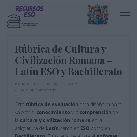
Menu
Saltar
Saltar
al
a
Men
contenido
la
principal
barra
Tu
lateral
blog
de
principal
Rúbrica de Cultura y
educación
Civilización Romana –
Latín ESO y Bachillerato
6 enero 2026
// by
Miguel Olivares
//
Dejar un comentario
Esta
rúbrica
de evaluación
está diseñada para
valorar el
conocimiento
y la
comprensión
de
la
cultura
y civilización romana
en la
asignatura de
Latín
, tanto en
ESO
como en
Bachillerato
. El material se ajusta al
enfoque