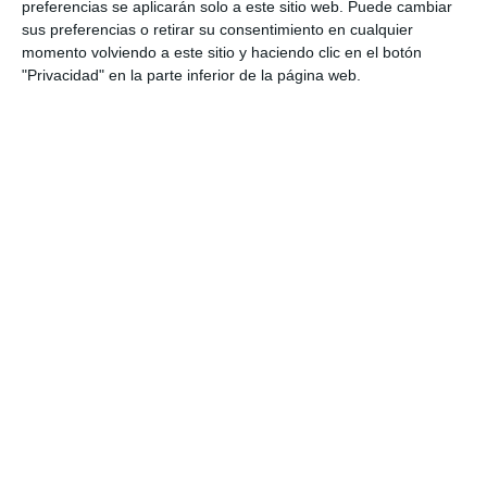
preferencias se aplicarán solo a este sitio web. Puede cambiar
cooperativos relacionados con la
cultura y
sus preferencias o retirar su consentimiento en cualquier
civilización romana
. Es recomendable
momento volviendo a este sitio y haciendo clic en el botón
compartirla con el alumnado al inicio de la tarea
"Privacidad" en la parte inferior de la página web.
para que conozca los criterios de evaluación y
pueda organizar su trabajo de forma más eficaz.
También resulta muy útil como instrumento de
evaluación formativa
, de
autoevaluación y
coevaluación
, y como criterio común dentro del
departamento. Su estructura permite adaptar el
nivel de profundidad del contenido según el
curso, profundizando más en
Bachillerato
.
DESCARGA AL FINAL
EL PDF