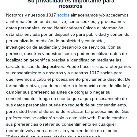
Su privacidad es importante para
nosotros
Educación Plásticas y
Nosotros y nuestros 1017
socios
almacenamos y/o accedemos
Visual en ESO y
a información en un dispositivo, como cookies, y procesamos
datos personales, como identificadores únicos e información
Bachillerato
estándar enviada por un dispositivo para publicidad y contenido
personalizado, medición de publicidad y contenido,
2 diciembre 2025
// by
Miguel Olivares
investigación de audiencia y desarrollo de servicios.
Con su
//
Dejar un comentario
permiso, nosotros y nuestros socios podemos utilizar datos de
localización geográfica precisa e identificación mediante las
Este recurso presenta una rúbrica general para
características de dispositivos. Puede hacer clic para otorgarnos
su consentimiento a nosotros y a nuestros 1017 socios para
Educación Plástica y Visual, diseñada para su
que llevemos a cabo el procesamiento previamente descrito. De
aplicación en ESO y Bachillerato y alineada con la
forma alternativa, puede acceder a información más detallada y
evaluación competencial establecida por la
cambiar sus preferencias antes de otorgar o negar su
LOMLOE. Facilita la valoración del desempeño
consentimiento.
Tenga en cuenta que algún procesamiento de
sus datos personales puede no requerir de su consentimiento,
del alumnado en los principales ámbitos del área:
pero usted tiene el derecho de rechazar tal procesamiento. Sus
dominio de conceptos visuales, uso de técnicas y
preferencias se aplicarán solo a este sitio web. Puede cambiar
materiales, creatividad, proceso de trabajo …
sus preferencias o retirar su consentimiento en cualquier
momento volviendo a este sitio y haciendo clic en el botón
Categoría:
1º ESO
,
1º ESO Educación Plástica y Visual
,
2º ESO
,
"Privacidad" en la parte inferior de la página web.