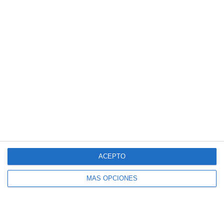
Entradas recientes
Cuadernillo de Verano – Educación
Física 4.º ESO
Crucigramas – Lengua y Literatura
Cuadernillo de Verano – Educación
Física 3.º ESO
Crucigramas – Matemáticas
ACEPTO
Cuadernillo de Verano – Educación
Física 2.º ESO
MÁS OPCIONES