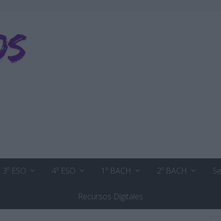
3º ESO
4º ESO
1º BACH
2º BACH
Se
Recursos Digitales