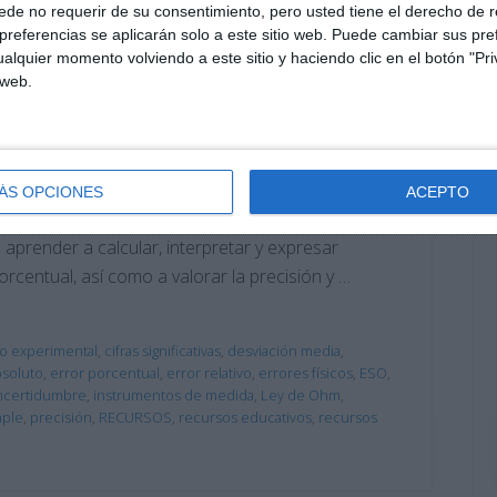
de no requerir de su consentimiento, pero usted tiene el derecho de r
referencias se aplicarán solo a este sitio web. Puede cambiar sus pref
bre Errores – Física y
alquier momento volviendo a este sitio y haciendo clic en el botón "Pri
 web.
tario
udiantes de Física y Química de 4.º de ESO
ÁS OPCIONES
ACEPTO
res experimentales en mediciones físicas. A través
aprender a calcular, interpretar y expresar
orcentual, así como a valorar la precisión y …
lo experimental
,
cifras significativas
,
desviación media
,
bsoluto
,
error porcentual
,
error relativo
,
errores físicos
,
ESO
,
ncertidumbre
,
instrumentos de medida
,
Ley de Ohm
,
mple
,
precisión
,
RECURSOS
,
recursos educativos
,
recursos