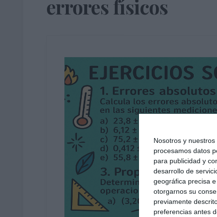
errores físicos
Nosotros y nuestro
procesamos datos per
para publicidad y co
desarrollo de servici
geográfica precisa e 
otorgarnos su conse
previamente descrito
preferencias antes d