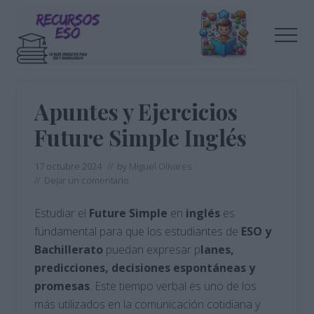
Menu
Saltar
Saltar
al
a
Men
contenido
la
principal
barra
Tu
lateral
blog
de
principal
Apuntes y Ejercicios
educación
Future Simple Inglés
17 octubre 2024
// by
Miguel Olivares
//
Dejar un comentario
Estudiar el
Future Simple
en
inglés
es
fundamental para que los estudiantes de
ESO y
Bachillerato
puedan expresar p
lanes,
predicciones, decisiones espontáneas y
promesas
. Este tiempo verbal es uno de los
más utilizados en la comunicación cotidiana y