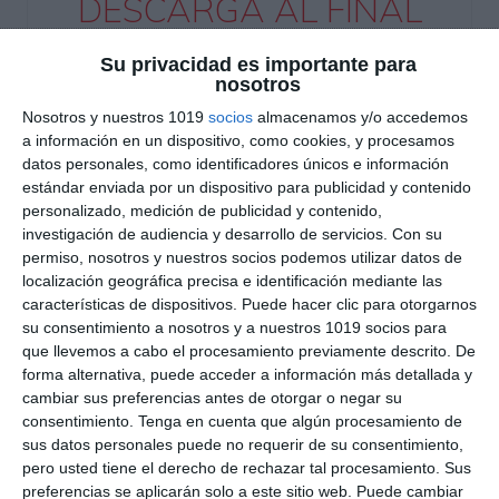
DESCARGA AL FINAL
EL PDF
Su privacidad es importante para
nosotros
Nosotros y nuestros 1019
socios
almacenamos y/o accedemos
a información en un dispositivo, como cookies, y procesamos
datos personales, como identificadores únicos e información
estándar enviada por un dispositivo para publicidad y contenido
personalizado, medición de publicidad y contenido,
investigación de audiencia y desarrollo de servicios.
Con su
Escribe tu correo electrónico…
permiso, nosotros y nuestros socios podemos utilizar datos de
Suscribirse
localización geográfica precisa e identificación mediante las
características de dispositivos. Puede hacer clic para otorgarnos
su consentimiento a nosotros y a nuestros 1019 socios para
Únete a otros 550 suscriptores
que llevemos a cabo el procesamiento previamente descrito. De
UNETE A NUESTRO GRUPO
forma alternativa, puede acceder a información más detallada y
cambiar sus preferencias antes de otorgar o negar su
EXCLUSIVO DE WHATSAPP
consentimiento.
Tenga en cuenta que algún procesamiento de
sus datos personales puede no requerir de su consentimiento,
pero usted tiene el derecho de rechazar tal procesamiento. Sus
preferencias se aplicarán solo a este sitio web. Puede cambiar