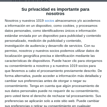
Indicadores
Competenciales
Su privacidad es importante para
nosotros
LOMLOE de Biología
Nosotros y nuestros 1019
socios
almacenamos y/o accedemos
para 2º de Bachillerato
a información en un dispositivo, como cookies, y procesamos
datos personales, como identificadores únicos e información
estándar enviada por un dispositivo para publicidad y contenido
3 octubre 2025
// by
Miguel Olivares
personalizado, medición de publicidad y contenido,
//
Dejar un comentario
investigación de audiencia y desarrollo de servicios.
Con su
permiso, nosotros y nuestros socios podemos utilizar datos de
Este recurso está diseñado para la asignatura de
localización geográfica precisa e identificación mediante las
Biología en 2º de Bachillerato (modalidad de
características de dispositivos. Puede hacer clic para otorgarnos
Ciencias y Tecnología). Se presenta como un
su consentimiento a nosotros y a nuestros 1019 socios para
checklist de indicadores competenciales, que
que llevemos a cabo el procesamiento previamente descrito. De
forma alternativa, puede acceder a información más detallada y
permite realizar una evaluación inicial y, además,
cambiar sus preferencias antes de otorgar o negar su
sirve como instrumento de seguimiento durante
consentimiento.
Tenga en cuenta que algún procesamiento de
todo el curso. Está elaborado conforme a la
sus datos personales puede no requerir de su consentimiento,
LOMLOE y al Real Decreto 243/2022, que …
pero usted tiene el derecho de rechazar tal procesamiento. Sus
preferencias se aplicarán solo a este sitio web. Puede cambiar
sus preferencias o retirar su consentimiento en cualquier