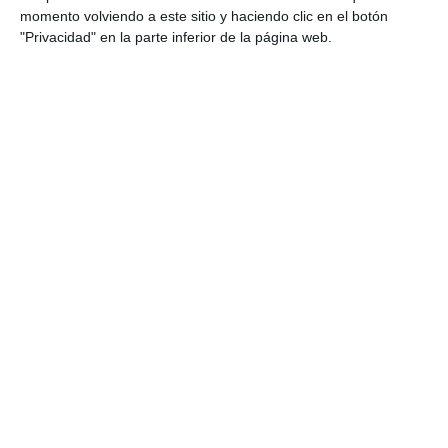
Categoría:
1º BACH
,
2º BACH Biología
momento volviendo a este sitio y haciendo clic en el botón
Etiqueta:
2º Bachillerato
,
Autoevaluación
,
biodiversidad
,
"Privacidad" en la parte inferior de la página web.
biología
,
biotecnología
,
checklist
,
ciencias
,
ecología
,
Educación
,
educación secundaria
,
ejercicios
,
ESO
,
estudiar
,
Evaluación Inicial
,
evolución
,
fotosíntesis
,
genética
,
indicadores competenciales
,
investigación científica
,
LOMLOE
,
metabolismo
,
obligatoria
,
RD 243/2022
,
RECURSOS
,
recursos educativos
,
repasar
,
respiración
celular
,
SECUNDARIA