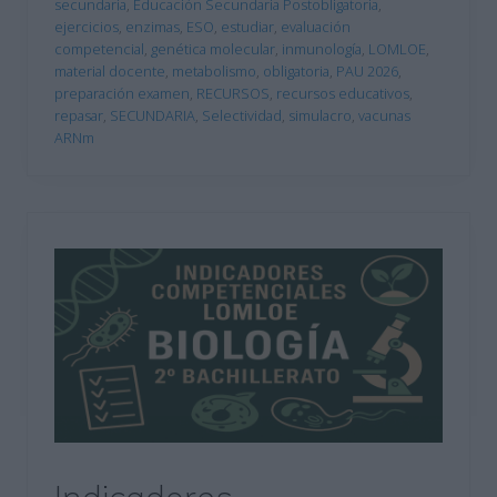
secundaria
,
Educación Secundaria Postobligatoria
,
ejercicios
,
enzimas
,
ESO
,
estudiar
,
evaluación
competencial
,
genética molecular
,
inmunología
,
LOMLOE
,
material docente
,
metabolismo
,
obligatoria
,
PAU 2026
,
preparación examen
,
RECURSOS
,
recursos educativos
,
repasar
,
SECUNDARIA
,
Selectividad
,
simulacro
,
vacunas
ARNm