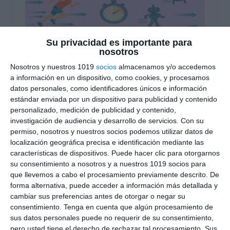
Su privacidad es importante para
nosotros
Nosotros y nuestros 1019
socios
almacenamos y/o accedemos
Ficha de Calculo de
a información en un dispositivo, como cookies, y procesamos
datos personales, como identificadores únicos e información
Velocidad – Física y
estándar enviada por un dispositivo para publicidad y contenido
personalizado, medición de publicidad y contenido,
Química ESO
investigación de audiencia y desarrollo de servicios.
Con su
permiso, nosotros y nuestros socios podemos utilizar datos de
21 diciembre 2025
// by
Miguel Olivares
localización geográfica precisa e identificación mediante las
//
Dejar un comentario
características de dispositivos. Puede hacer clic para otorgarnos
su consentimiento a nosotros y a nuestros 1019 socios para
Este material está diseñado para que el
que llevemos a cabo el procesamiento previamente descrito. De
forma alternativa, puede acceder a información más detallada y
alumnado practique el cálculo de la velocidad,
cambiar sus preferencias antes de otorgar o negar su
uno de los conceptos fundamentales de la
consentimiento.
Tenga en cuenta que algún procesamiento de
cinemática en la asignatura de Física y Química.A
sus datos personales puede no requerir de su consentimiento,
través de situaciones sencillas y cercanas, el
pero usted tiene el derecho de rechazar tal procesamiento. Sus