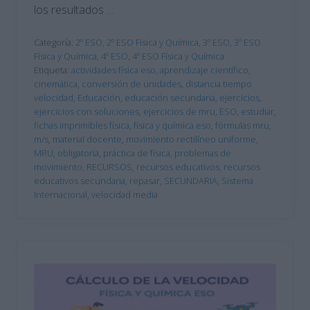
los resultados …
Categoría:
2º ESO
,
2º ESO Física y Química
,
3º ESO
,
3º ESO
Física y Química
,
4º ESO
,
4º ESO Física y Química
Etiqueta:
actividades física eso
,
aprendizaje científico
,
cinemática
,
conversión de unidades
,
distancia tiempo
velocidad
,
Educación
,
educación secundaria
,
ejercicios
,
ejercicios con soluciones
,
ejercicios de mru
,
ESO
,
estudiar
,
fichas imprimibles física
,
física y química eso
,
fórmulas mru
,
m/s
,
material docente
,
movimiento rectilíneo uniforme
,
MRU
,
obligatoria
,
práctica de física
,
problemas de
movimiento
,
RECURSOS
,
recursos educativos
,
recursos
educativos secundaria
,
repasar
,
SECUNDARIA
,
Sistema
Internacional
,
velocidad media