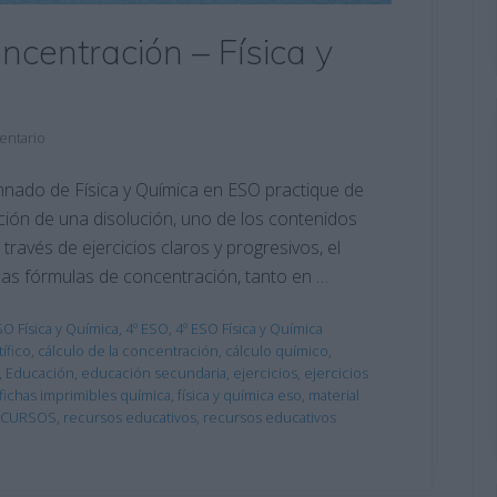
ncentración – Física y
entario
mnado de Física y Química en ESO practique de
ción de una disolución, uno de los contenidos
través de ejercicios claros y progresivos, el
as fórmulas de concentración, tanto en …
SO Física y Química
,
4º ESO
,
4º ESO Física y Química
ífico
,
cálculo de la concentración
,
cálculo químico
,
,
Educación
,
educación secundaria
,
ejercicios
,
ejercicios
fichas imprimibles química
,
física y química eso
,
material
ECURSOS
,
recursos educativos
,
recursos educativos