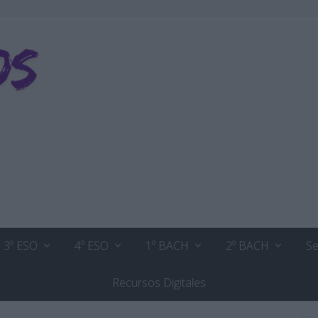
3º ESO
4º ESO
1º BACH
2º BACH
Se
Recursos Digitales