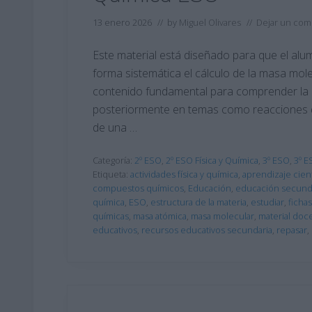
13 enero 2026
// by
Miguel Olivares
//
Dejar un com
Este material está diseñado para que el alu
forma sistemática el cálculo de la masa mole
contenido fundamental para comprender la e
posteriormente en temas como reacciones qu
de una …
Categoría:
2º ESO
,
2º ESO Física y Química
,
3º ESO
,
3º E
Etiqueta:
actividades física y química
,
aprendizaje cient
compuestos químicos
,
Educación
,
educación secund
química
,
ESO
,
estructura de la materia
,
estudiar
,
ficha
químicas
,
masa atómica
,
masa molecular
,
material doc
educativos
,
recursos educativos secundaria
,
repasar
,