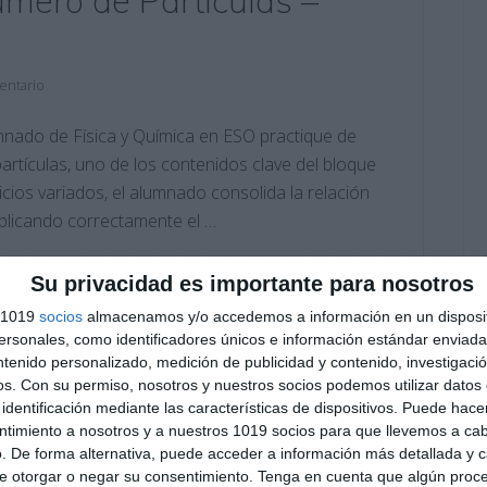
úmero de Partículas –
entario
mnado de Física y Química en ESO practique de
artículas, uno de los contenidos clave del bloque
icios variados, el alumnado consolida la relación
aplicando correctamente el …
SO Física y Química
,
4º ESO
,
4º ESO Física y Química
Su privacidad es importante para nosotros
ífico
,
cálculo de moles
,
cálculo químico
,
Educación
,
uciones
,
ejercicios de química
,
ESO
,
estructura de la materia
,
s 1019
socios
almacenamos y/o accedemos a información en un disposit
eso
,
masa molar
,
material docente
,
mol
,
número de avogadro
,
sonales, como identificadores únicos e información estándar enviada 
OS
,
recursos educativos
,
recursos educativos secundaria
,
ntenido personalizado, medición de publicidad y contenido, investigaci
os.
Con su permiso, nosotros y nuestros socios podemos utilizar datos 
identificación mediante las características de dispositivos. Puede hacer
ntimiento a nosotros y a nuestros 1019 socios para que llevemos a ca
. De forma alternativa, puede acceder a información más detallada y 
e otorgar o negar su consentimiento.
Tenga en cuenta que algún proc