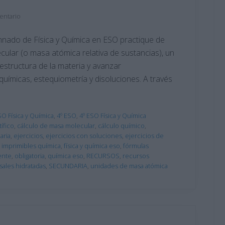
entario
mnado de Física y Química en ESO practique de
cular (o masa atómica relativa de sustancias), un
structura de la materia y avanzar
ímicas, estequiometría y disoluciones. A través
SO Física y Química
,
4º ESO
,
4º ESO Física y Química
ífico
,
cálculo de masa molecular
,
cálculo químico
,
aria
,
ejercicios
,
ejercicios con soluciones
,
ejercicios de
s imprimibles química
,
física y química eso
,
fórmulas
ente
,
obligatoria
,
química eso
,
RECURSOS
,
recursos
sales hidratadas
,
SECUNDARIA
,
unidades de masa atómica