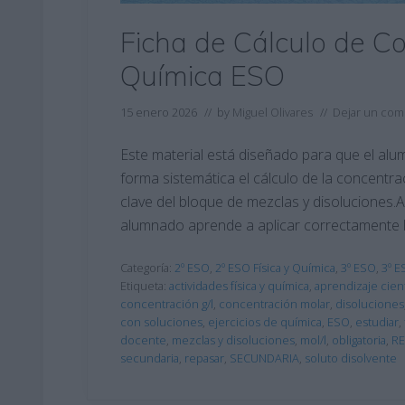
Ficha de Cálculo de Co
Química ESO
15 enero 2026
// by
Miguel Olivares
//
Dejar un com
Este material está diseñado para que el alu
forma sistemática el cálculo de la concentra
clave del bloque de mezclas y disoluciones.A 
alumnado aprende a aplicar correctamente l
Categoría:
2º ESO
,
2º ESO Física y Química
,
3º ESO
,
3º E
Etiqueta:
actividades física y química
,
aprendizaje cient
concentración g/l
,
concentración molar
,
disoluciones
con soluciones
,
ejercicios de química
,
ESO
,
estudiar
,
docente
,
mezclas y disoluciones
,
mol/l
,
obligatoria
,
R
secundaria
,
repasar
,
SECUNDARIA
,
soluto disolvente