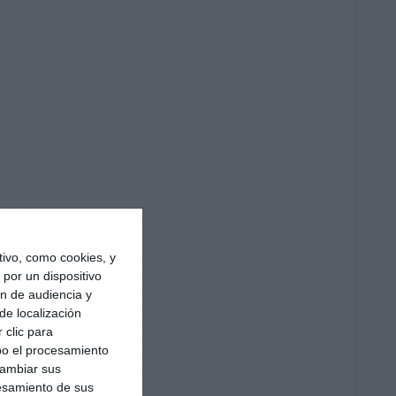
ivo, como cookies, y
por un dispositivo
ón de audiencia y
de localización
 clic para
bo el procesamiento
cambiar sus
esamiento de sus