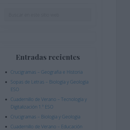
Barra
Buscar
en
lateral
este
principal
sitio
web
Entradas recientes
Crucigramas – Geografia e Historia
Sopas de Letras – Biología y Geología
ESO
Cuadernillo de Verano – Tecnología y
Digitalización 1.º ESO
Crucigramas – Biologia y Geologia
Cuadernillo de Verano – Educación