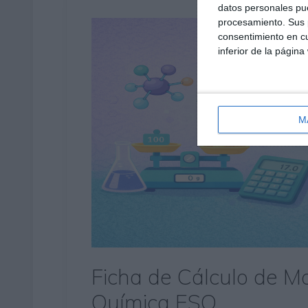
datos personales pue
procesamiento. Sus p
consentimiento en cu
inferior de la página
M
Ficha de Cálculo de M
Química ESO