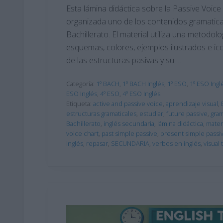
Esta lámina didáctica sobre la Passive Voice
organizada uno de los contenidos gramatica
Bachillerato. El material utiliza una metodo
esquemas, colores, ejemplos ilustrados e ico
de las estructuras pasivas y su …
Categoría:
1º BACH
,
1º BACH Inglés
,
1º ESO
,
1º ESO Ingl
ESO Inglés
,
4º ESO
,
4º ESO Inglés
Etiqueta:
active and passive voice
,
aprendizaje visual
,
estructuras gramaticales
,
estudiar
,
future passive
,
gram
Bachillerato
,
inglés secundaria
,
lámina didáctica
,
mater
voice chart
,
past simple passive
,
present simple passi
inglés
,
repasar
,
SECUNDARIA
,
verbos en inglés
,
visual 