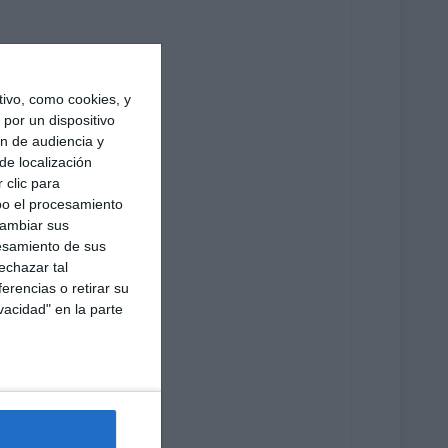
ivo, como cookies, y
por un dispositivo
ón de audiencia y
de localización
 clic para
bo el procesamiento
cambiar sus
esamiento de sus
echazar tal
erencias o retirar su
vacidad" en la parte