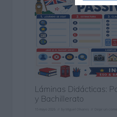
Láminas Didácticas: P
y Bachillerato
15 mayo 2026
// by
Miguel Olivares
//
Dejar un come