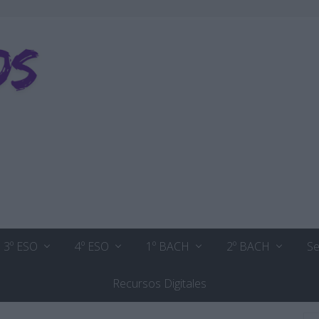
3º ESO
4º ESO
1º BACH
2º BACH
Se
Recursos Digitales