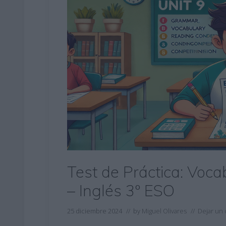
Test de Práctica: Voc
– Inglés 3º ESO
25 diciembre 2024
// by
Miguel Olivares
//
Dejar un