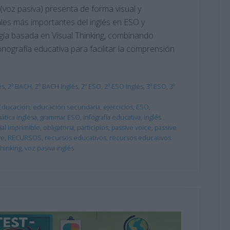
 (voz pasiva) presenta de forma visual y
les más importantes del inglés en ESO y
logía basada en Visual Thinking, combinando
nografía educativa para facilitar la comprensión
és
,
2º BACH
,
2º BACH Inglés
,
2º ESO
,
2º ESO Inglés
,
3º ESO
,
3º
Educación
,
educación secundaria
,
ejercicios
,
ESO
,
ática inglesa
,
grammar ESO
,
infografía educativa
,
inglés
ial imprimible
,
obligatoria
,
participios
,
passive voice
,
passive
ve
,
RECURSOS
,
recursos educativos
,
recursos educativos
thinking
,
voz pasiva inglés