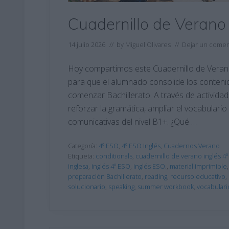
Cuadernillo de Verano 
14 julio 2026
// by
Miguel Olivares
//
Dejar un comen
Hoy compartimos este Cuadernillo de Verano
para que el alumnado consolide los conteni
comenzar Bachillerato. A través de actividad
reforzar la gramática, ampliar el vocabulario
comunicativas del nivel B1+. ¿Qué …
Categoría:
4º ESO
,
4º ESO Inglés
,
Cuadernos Verano
Etiqueta:
conditionals
,
cuadernillo de verano inglés 4
inglesa
,
inglés 4º ESO
,
inglés ESO.
,
material imprimible
preparación Bachillerato
,
reading
,
recurso educativo
,
solucionario
,
speaking
,
summer workbook
,
vocabulari