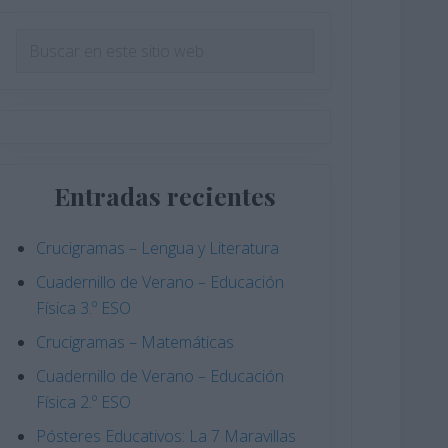
Barra
Buscar
en
lateral
este
principal
sitio
web
Entradas recientes
Crucigramas – Lengua y Literatura
Cuadernillo de Verano – Educación
Física 3.º ESO
Crucigramas – Matemáticas
Cuadernillo de Verano – Educación
Física 2.º ESO
Pósteres Educativos: La 7 Maravillas