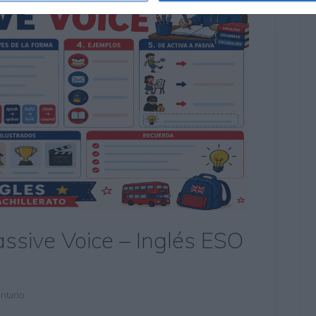
assive Voice – Inglés ESO
ntario