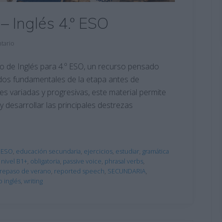
– Inglés 4.º ESO
tario
 de Inglés para 4.º ESO, un recurso pensado
dos fundamentales de la etapa antes de
es variadas y progresivas, este material permite
 y desarrollar las principales destrezas
º ESO
,
educación secundaria
,
ejercicios
,
estudiar
,
gramática
,
nivel B1+
,
obligatoria
,
passive voice
,
phrasal verbs
,
repaso de verano
,
reported speech
,
SECUNDARIA
,
o inglés
,
writing