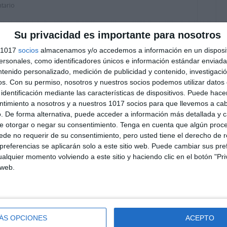
tario
o de Inglés para 3.º ESO, un recurso que hemos
Su privacidad es importante para nosotros
sar los contenidos más importantes del curso
s 1017
socios
almacenamos y/o accedemos a información en un disposit
las vacaciones. Está diseñado con actividades
sonales, como identificadores únicos e información estándar enviada 
a, ampliar el vocabulario y mejorar la
ntenido personalizado, medición de publicidad y contenido, investigaci
os.
Con su permiso, nosotros y nuestros socios podemos utilizar datos 
identificación mediante las características de dispositivos. Puede hacer
ntimiento a nosotros y a nuestros 1017 socios para que llevemos a ca
. De forma alternativa, puede acceder a información más detallada y 
º ESO
,
educación secundaria
,
ejercicios
,
ESO
,
estudiar
,
e otorgar o negar su consentimiento.
Tenga en cuenta que algún proc
mprimible
,
nivel B1
,
obligatoria
,
passive voice
,
phrasal verbs
,
aso de verano
,
reported speech
,
solucionario
,
speaking
,
de no requerir de su consentimiento, pero usted tiene el derecho de r
referencias se aplicarán solo a este sitio web. Puede cambiar sus pref
alquier momento volviendo a este sitio y haciendo clic en el botón "Pri
 web.
ÁS OPCIONES
ACEPTO