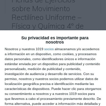
sobre Movimiento
Rectilíneo Uniforme –
Física y Química 4º de
ESO
Su privacidad es importante para
nosotros
2 mayo 2025
// by
Miguel Olivares
//
Dejar un comentario
Nosotros y nuestros 1019
socios
almacenamos y/o accedemos
a información en un dispositivo, como cookies, y procesamos
datos personales, como identificadores únicos e información
Este material está diseñado para que los
estándar enviada por un dispositivo para publicidad y contenido
estudiantes de Física y Química de 4.º de ESO
personalizado, medición de publicidad y contenido,
comprendan a fondo el Movimiento Rectilíneo
investigación de audiencia y desarrollo de servicios.
Con su
Uniforme (MRU). A través de múltiples ejercicios,
permiso, nosotros y nuestros socios podemos utilizar datos de
localización geográfica precisa e identificación mediante las
se refuerzan conceptos clave como posición,
características de dispositivos. Puede hacer clic para otorgarnos
desplazamiento, velocidad media y constante, así
su consentimiento a nosotros y a nuestros 1019 socios para
como la interpretación de gráficas x-t y v-t. ¿Qué
que llevemos a cabo el procesamiento previamente descrito. De
incluye este material? El material …
forma alternativa, puede acceder a información más detallada y