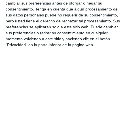
cambiar sus preferencias antes de otorgar o negar su
consentimiento.
Tenga en cuenta que algún procesamiento de
Categoría:
4º ESO
,
4º ESO Física y Química
sus datos personales puede no requerir de su consentimiento,
Etiqueta:
análisis gráfico
,
ciencias físicas
,
cinemática
,
pero usted tiene el derecho de rechazar tal procesamiento. Sus
desplazamiento
,
ecuación del movimiento
,
Educación
,
educación secundaria
,
ejercicios
,
ejercicios físicos
,
ESO
,
preferencias se aplicarán solo a este sitio web. Puede cambiar
espacio recorrido
,
estudiar
,
fichas imprimibles
,
física 4º
sus preferencias o retirar su consentimiento en cualquier
ESO
,
gráficas x-t
,
movimiento rectilíneo uniforme
,
MRU
,
momento volviendo a este sitio y haciendo clic en el botón
obligatoria
,
posición
,
razonamiento
,
RECURSOS
,
recursos
"Privacidad" en la parte inferior de la página web.
didácticos
,
recursos educativos
,
repasar
,
repaso ESO
,
SECUNDARIA
,
trayectorias
,
velocidad constante
,
velocidad
media