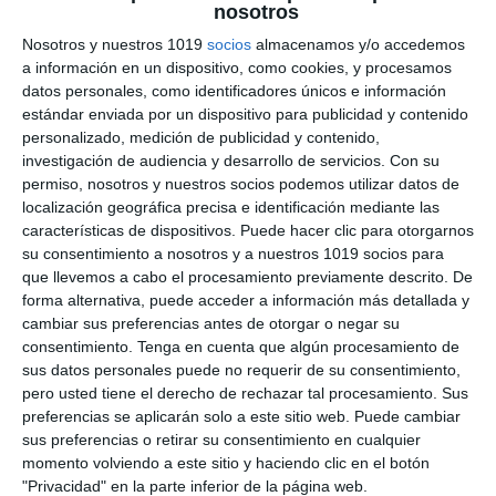
nosotros
para Lecturas y Reseñas
Nosotros y nuestros 1019
socios
almacenamos y/o accedemos
a información en un dispositivo, como cookies, y procesamos
en ESO y Bachillerato
datos personales, como identificadores únicos e información
estándar enviada por un dispositivo para publicidad y contenido
11 octubre 2025
// by
Miguel Olivares
personalizado, medición de publicidad y contenido,
//
Dejar un comentario
investigación de audiencia y desarrollo de servicios.
Con su
permiso, nosotros y nuestros socios podemos utilizar datos de
Las actividades de lectura y reseña son
localización geográfica precisa e identificación mediante las
fundamentales en ESO y Bachillerato, ya que
características de dispositivos. Puede hacer clic para otorgarnos
su consentimiento a nosotros y a nuestros 1019 socios para
permiten desarrollar la comprensión lectora, el
que llevemos a cabo el procesamiento previamente descrito. De
pensamiento crítico y la capacidad de expresión
forma alternativa, puede acceder a información más detallada y
oral y escrita. Además, fomentan la creatividad y
cambiar sus preferencias antes de otorgar o negar su
ayudan a que el alumnado establezca
consentimiento.
Tenga en cuenta que algún procesamiento de
conexiones entre lo leído y su propio contexto.
sus datos personales puede no requerir de su consentimiento,
pero usted tiene el derecho de rechazar tal procesamiento. Sus
Con el fin de apoyar al …
preferencias se aplicarán solo a este sitio web. Puede cambiar
sus preferencias o retirar su consentimiento en cualquier
Categoría:
1º BACH
,
1º ESO
,
2º BACH
,
2º ESO
,
3º ESO
,
4º ESO
,
momento volviendo a este sitio y haciendo clic en el botón
Recursos Digitales
"Privacidad" en la parte inferior de la página web.