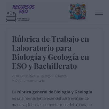
Menu
Saltar
Saltar
al
a
Men
contenido
la
principal
barra
Tu
lateral
blog
de
principal
Rúbrica de Trabajo en
educación
Laboratorio para
Biología y Geología en
ESO y Bachillerato
24 octubre 2025
// by
Miguel Olivares
//
Dejar un comentario
La
rúbrica general de Biología y Geología
es una herramienta esencial para evaluar de
manera global las competencias del alumnado