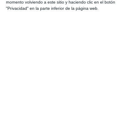
momento volviendo a este sitio y haciendo clic en el botón
al alumnado a identificar sus avances y a
"Privacidad" en la parte inferior de la página web.
reflexionar sobre su propio proceso de
aprendizaje científico.
DESCARGA AL FINAL
EL PDF
Escribe tu correo electrónico…
Suscribirse
Únete a otros 551 suscriptores