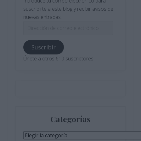
Introduce tu correo electrónico para
suscribirte a este blog y recibir avisos de
nuevas entradas.
Dirección
de
correo
Suscribir
electrónico
Únete a otros 610 suscriptores
Categorías
Categorías