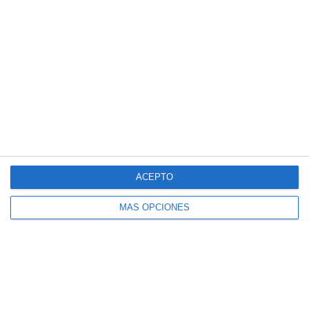
Pósteres Didácticos: Periodos
Geológicos – Biología y Geología ESO
ACEPTO
MÁS OPCIONES
Pósteres Didácticos: Galaxias – Biología y
Geología ESO
Categoría:
1º BACH Biología, Geología y Ciencias
Ambientales
,
1º ESO Biología y Geología
,
2º BACH Biología
,
2º