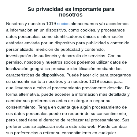
Formato visual atractivo
, listo para
Su privacidad es importante para
imprimir y usar directamente en el aula.
nosotros
Nosotros y nuestros 1019
socios
almacenamos y/o accedemos
Cómo utilizar este
a información en un dispositivo, como cookies, y procesamos
datos personales, como identificadores únicos e información
material
estándar enviada por un dispositivo para publicidad y contenido
personalizado, medición de publicidad y contenido,
Esta rúbrica puede aplicarse de forma
global a
investigación de audiencia y desarrollo de servicios.
Con su
permiso, nosotros y nuestros socios podemos utilizar datos de
lo largo del trimestre o curso
como
localización geográfica precisa e identificación mediante las
instrumento de evaluación continua.
características de dispositivos. Puede hacer clic para otorgarnos
Permite al profesorado observar el progreso del
su consentimiento a nosotros y a nuestros 1019 socios para
alumnado no solo en el dominio conceptual, sino
que llevemos a cabo el procesamiento previamente descrito. De
también en su
curiosidad científica, la
forma alternativa, puede acceder a información más detallada y
cambiar sus preferencias antes de otorgar o negar su
aplicación del método y la comunicación
consentimiento.
Tenga en cuenta que algún procesamiento de
rigurosa de resultados
.
sus datos personales puede no requerir de su consentimiento,
pero usted tiene el derecho de rechazar tal procesamiento. Sus
Además, puede emplearse como
herramienta
preferencias se aplicarán solo a este sitio web. Puede cambiar
sus preferencias o retirar su consentimiento en cualquier
de autoevaluación o coevaluación
, ayudando