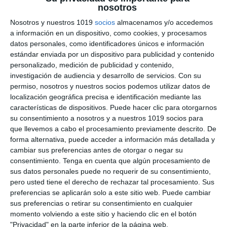
nosotros
Guerreros de la Historia
Nosotros y nuestros 1019
socios
almacenamos y/o accedemos
a información en un dispositivo, como cookies, y procesamos
6 julio 2026
// by
Miguel Olivares
//
Dejar un comentario
datos personales, como identificadores únicos e información
estándar enviada por un dispositivo para publicidad y contenido
Los Pósteres Didácticos de Guerreros
personalizado, medición de publicidad y contenido,
Históricos son un recurso visual pensado para
investigación de audiencia y desarrollo de servicios.
Con su
permiso, nosotros y nuestros socios podemos utilizar datos de
acercar al alumnado a algunas de las figuras
localización geográfica precisa e identificación mediante las
militares más representativas de la Historia. A
características de dispositivos. Puede hacer clic para otorgarnos
través de ilustraciones de gran calidad y una
su consentimiento a nosotros y a nuestros 1019 socios para
presentación clara y organizada, cada póster
que llevemos a cabo el procesamiento previamente descrito. De
forma alternativa, puede acceder a información más detallada y
permite conocer el armamento, el equipamiento,
cambiar sus preferencias antes de otorgar o negar su
la época, las funciones y las principales
consentimiento.
Tenga en cuenta que algún procesamiento de
curiosidades …
sus datos personales puede no requerir de su consentimiento,
pero usted tiene el derecho de rechazar tal procesamiento. Sus
Categoría:
1º ESO
,
1º ESO Geografía e Historia
,
2º ESO
,
2º
preferencias se aplicarán solo a este sitio web. Puede cambiar
ESO Geografía e Historia
,
3º ESO
,
3º ESO Geografía e
sus preferencias o retirar su consentimiento en cualquier
Historia
,
4º ESO
,
4º ESO Historia
,
Recursos Digitales
momento volviendo a este sitio y haciendo clic en el botón
Etiqueta:
corsario
,
Educación
,
educación secundaria
,
"Privacidad" en la parte inferior de la página web.