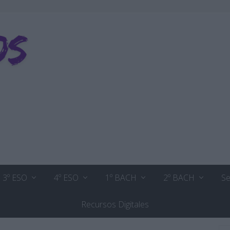
3º ESO
4º ESO
1º BACH
2º BACH
Se
Recursos Digitales