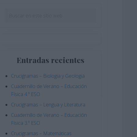
Barra
Buscar
en
lateral
este
principal
sitio
web
Entradas recientes
Crucigramas – Biologia y Geologia
Cuadernillo de Verano – Educación
Física 4.º ESO
Crucigramas – Lengua y Literatura
Cuadernillo de Verano – Educación
Física 3.º ESO
Crucigramas – Matemáticas