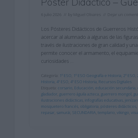
Poster Didáctico – Gue
6 julio 2026
// by
Miguel Olivares
//
Dejar un coment
Los Pósteres Didácticos de Guerreros Histó
acercar al alumnado a algunas de las figuras 
través de ilustraciones de gran calidad y un
permite conocer el armamento, el equipamient
curiosidades …
Categoría:
1º ESO
,
1º ESO Geografía e Historia
,
2º ESO
,
Historia
,
4º ESO
,
4º ESO Historia
,
Recursos Digitales
Etiqueta:
corsario
,
Educación
,
educación secundaria
,
gladiador
,
guerrero águila azteca
,
guerrero mongol
,
gu
ilustraciones didácticas
,
infografías educativas
,
jenízar
mosquetero francés
,
obligatoria
,
pósteres didácticos
,
repasar
,
samurái
,
SECUNDARIA
,
templario
,
vikingo
,
visu