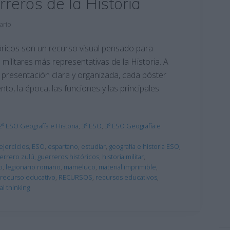
rreros de la Historia
ario
ricos son un recurso visual pensado para
militares más representativas de la Historia. A
a presentación clara y organizada, cada póster
o, la época, las funciones y las principales
2º ESO Geografía e Historia
,
3º ESO
,
3º ESO Geografía e
ejercicios
,
ESO
,
espartano
,
estudiar
,
geografía e historia ESO
,
errero zulú
,
guerreros históricos
,
historia militar
,
o
,
legionario romano
,
mameluco
,
material imprimible
,
recurso educativo
,
RECURSOS
,
recursos educativos
,
al thinking