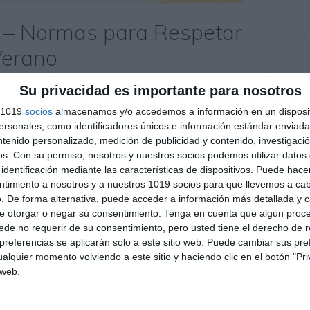
s – Normas para Respetar
Verano
tario
Su privacidad es importante para nosotros
s 1019
socios
almacenamos y/o accedemos a información en un disposit
ías Educativas sobre normas para respetar el
sonales, como identificadores únicos e información estándar enviada 
para concienciar al alumnado sobre la
ntenido personalizado, medición de publicidad y contenido, investigaci
te pequeños gestos cotidianos en verano. A través
os.
Con su permiso, nosotros y nuestros socios podemos utilizar datos 
identificación mediante las características de dispositivos. Puede hacer
los, estas infografías ayudan a fomentar hábitos
ntimiento a nosotros y a nuestros 1019 socios para que llevemos a ca
 …
. De forma alternativa, puede acceder a información más detallada y 
e otorgar o negar su consentimiento.
Tenga en cuenta que algún proc
de no requerir de su consentimiento, pero usted tiene el derecho de r
ambiente
,
cuidar la naturaleza
,
desarrollo sostenible.
,
referencias se aplicarán solo a este sitio web. Puede cambiar sus pref
ia
,
ejercicios
,
ESO
,
estudiar
,
infografías educativas
,
material
alquier momento volviendo a este sitio y haciendo clic en el botón "Pri
rimaria
,
reciclaje
,
recurso educativo
,
RECURSOS
,
recursos
 web.
bilidad
,
tutoría