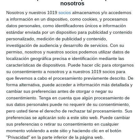
nosotros
Guerreros de la Historia
Nosotros y nuestros 1019
socios
almacenamos y/o accedemos
a información en un dispositivo, como cookies, y procesamos
6 julio 2026
// by
Miguel Olivares
//
Dejar un comentario
datos personales, como identificadores únicos e información
estándar enviada por un dispositivo para publicidad y contenido
Los Pósteres Didácticos de Guerreros
personalizado, medición de publicidad y contenido,
investigación de audiencia y desarrollo de servicios.
Con su
Históricos son un recurso visual pensado para
permiso, nosotros y nuestros socios podemos utilizar datos de
acercar al alumnado a algunas de las figuras
localización geográfica precisa e identificación mediante las
militares más representativas de la Historia. A
características de dispositivos. Puede hacer clic para otorgarnos
través de ilustraciones de gran calidad y una
su consentimiento a nosotros y a nuestros 1019 socios para
presentación clara y organizada, cada póster
que llevemos a cabo el procesamiento previamente descrito. De
forma alternativa, puede acceder a información más detallada y
permite conocer el armamento, el equipamiento,
cambiar sus preferencias antes de otorgar o negar su
la época, las funciones y las principales
consentimiento.
Tenga en cuenta que algún procesamiento de
curiosidades …
sus datos personales puede no requerir de su consentimiento,
pero usted tiene el derecho de rechazar tal procesamiento. Sus
preferencias se aplicarán solo a este sitio web. Puede cambiar
Categoría:
1º ESO
,
1º ESO Geografía e Historia
,
2º ESO
,
2º
ESO Geografía e Historia
,
3º ESO
,
3º ESO Geografía e
sus preferencias o retirar su consentimiento en cualquier
Historia
,
4º ESO
,
4º ESO Historia
,
Recursos Digitales
momento volviendo a este sitio y haciendo clic en el botón
Etiqueta:
corsario
,
Educación
,
educación secundaria
,
"Privacidad" en la parte inferior de la página web.