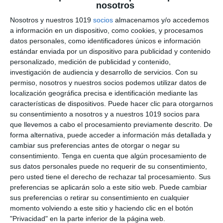
nosotros
Guerreros de la Historia
Nosotros y nuestros 1019
socios
almacenamos y/o accedemos
a información en un dispositivo, como cookies, y procesamos
6 julio 2026
// by
Miguel Olivares
//
Dejar un comentario
datos personales, como identificadores únicos e información
estándar enviada por un dispositivo para publicidad y contenido
Los Pósteres Didácticos de Guerreros
personalizado, medición de publicidad y contenido,
investigación de audiencia y desarrollo de servicios.
Con su
Históricos son un recurso visual pensado para
permiso, nosotros y nuestros socios podemos utilizar datos de
acercar al alumnado a algunas de las figuras
localización geográfica precisa e identificación mediante las
militares más representativas de la Historia. A
características de dispositivos. Puede hacer clic para otorgarnos
través de ilustraciones de gran calidad y una
su consentimiento a nosotros y a nuestros 1019 socios para
presentación clara y organizada, cada póster
que llevemos a cabo el procesamiento previamente descrito. De
forma alternativa, puede acceder a información más detallada y
permite conocer el armamento, el equipamiento,
cambiar sus preferencias antes de otorgar o negar su
la época, las funciones y las principales
consentimiento.
Tenga en cuenta que algún procesamiento de
curiosidades …
sus datos personales puede no requerir de su consentimiento,
pero usted tiene el derecho de rechazar tal procesamiento. Sus
preferencias se aplicarán solo a este sitio web. Puede cambiar
Categoría:
1º ESO
,
1º ESO Geografía e Historia
,
2º ESO
,
2º
ESO Geografía e Historia
,
3º ESO
,
3º ESO Geografía e
sus preferencias o retirar su consentimiento en cualquier
Historia
,
4º ESO
,
4º ESO Historia
,
Recursos Digitales
momento volviendo a este sitio y haciendo clic en el botón
Etiqueta:
corsario
,
Educación
,
educación secundaria
,
"Privacidad" en la parte inferior de la página web.