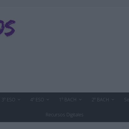
3º ESO
4º ESO
1º BACH
2º BACH
Se
Recursos Digitales