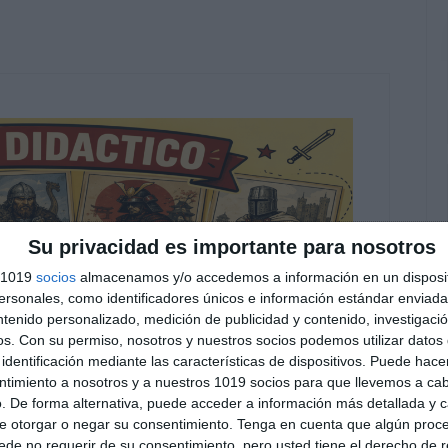
Su privacidad es importante para nosotros
s 1019
socios
almacenamos y/o accedemos a información en un disposit
sonales, como identificadores únicos e información estándar enviada 
ntenido personalizado, medición de publicidad y contenido, investigaci
os.
Con su permiso, nosotros y nuestros socios podemos utilizar datos 
identificación mediante las características de dispositivos. Puede hacer
ntimiento a nosotros y a nuestros 1019 socios para que llevemos a ca
. De forma alternativa, puede acceder a información más detallada y 
e otorgar o negar su consentimiento.
Tenga en cuenta que algún proc
de no requerir de su consentimiento, pero usted tiene el derecho de r