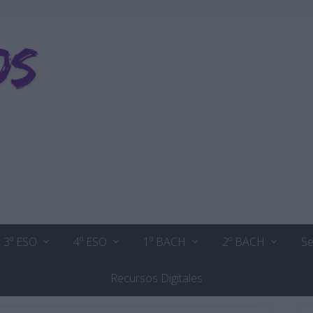
3º ESO
4º ESO
1º BACH
2º BACH
Se
Recursos Digitales