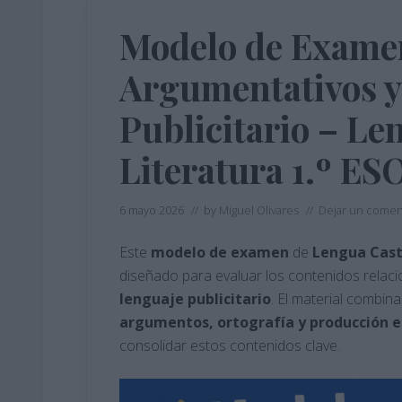
Modelo de Examen
Argumentativos y
Publicitario – Le
Literatura 1.º ES
6 mayo 2026
// by
Miguel Olivares
//
Dejar un comen
Este
modelo de examen
de
Lengua Cast
diseñado para evaluar los contenidos relac
lenguaje publicitario
. El material combina
argumentos, ortografía y producción e
consolidar estos contenidos clave.