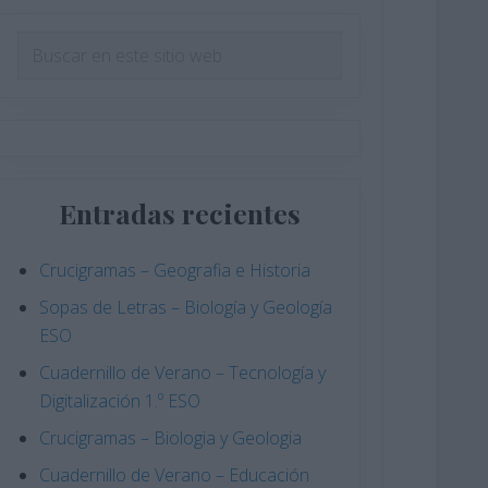
Barra
Buscar
en
lateral
este
principal
sitio
web
Entradas recientes
Crucigramas – Geografia e Historia
Sopas de Letras – Biología y Geología
ESO
Cuadernillo de Verano – Tecnología y
Digitalización 1.º ESO
Crucigramas – Biologia y Geologia
Cuadernillo de Verano – Educación