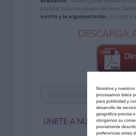
evaluación
. También puede emplearse c
practicar todos los bloques del tema. Además
escrita y la argumentación
, así como la 
DESCARGA A
Escribe tu correo electrónico…
Nosotros y nuestro
procesamos datos per
para publicidad y co
desarrollo de servici
geográfica precisa e 
UNETE A NUESTRO GRUP
otorgarnos su conse
previamente descrito
preferencias antes d