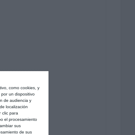
ivo, como cookies, y
por un dispositivo
ón de audiencia y
de localización
 clic para
bo el procesamiento
cambiar sus
esamiento de sus