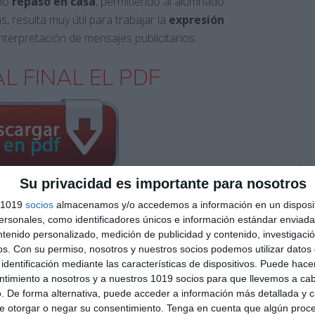
omo
repaso en casa
, permitiendo al alumnado
, resulta muy útil para trabajar la
expresión
interpretación de mensajes publicitarios.
L FINAL EL PDF
Su privacidad es importante para nosotros
s 1019
socios
almacenamos y/o accedemos a información en un disposit
Suscribirse
sonales, como identificadores únicos e información estándar enviada 
ntenido personalizado, medición de publicidad y contenido, investigaci
os.
Con su permiso, nosotros y nuestros socios podemos utilizar datos 
Únete a otros 553 suscriptores
identificación mediante las características de dispositivos. Puede hacer
O EXCLUSIVO DE WHATSAPP
ntimiento a nosotros y a nuestros 1019 socios para que llevemos a ca
. De forma alternativa, puede acceder a información más detallada y 
e otorgar o negar su consentimiento.
Tenga en cuenta que algún proc