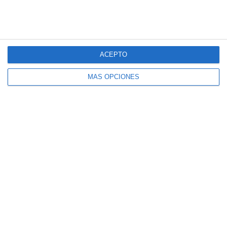
ACEPTO
MÁS OPCIONES
Láminas Didácticas:
Present Tenses – Inglés
ESO y Bachillerato
11 mayo 2026
// by
Miguel Olivares
//
Dejar un comentario
Esta colección de láminas didácticas de Inglés