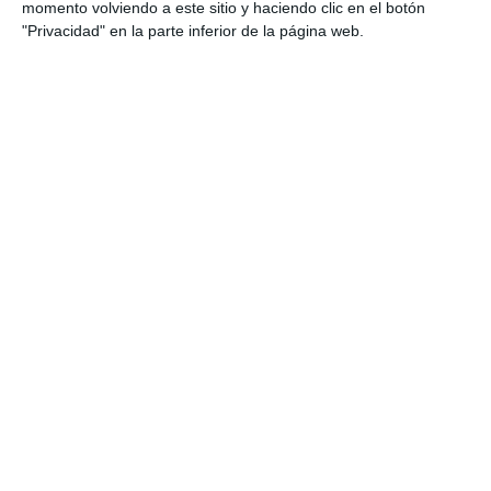
momento volviendo a este sitio y haciendo clic en el botón
"Privacidad" en la parte inferior de la página web.
Láminas Didácticas:
Future Tenses – Inglés
ESO y Bachillerato
13 mayo 2026
// by
Miguel Olivares
//
Dejar un comentario
Esta colección de láminas didácticas de Inglés
para ESO y Bachillerato reúne los principales
tiempos y estructuras para expresar el futuro en
inglés: Future Simple, Be Going To, Present
Continuous for Future y Present Simple for
Future. El material utiliza un enfoque de Visual