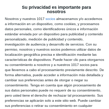
Categoría:
1º BACH
,
1º BACH Inglés
,
1º ESO
,
1º ESO Inglés
,
2º
Su privacidad es importante para
BACH
,
2º BACH Inglés
,
2º ESO
,
2º ESO Inglés
,
3º ESO
,
3º ESO
nosotros
Inglés
,
4º ESO
,
4º ESO Inglés
Etiqueta:
aprendizaje visual
,
condicionales inglés
,
Nosotros y nuestros 1017
socios
almacenamos y/o accedemos
conditional sentences
,
conditionals
,
conditionals english
,
a información en un dispositivo, como cookies, y procesamos
Educación
,
ejercicios
,
ESO
,
estructuras condicionales
,
First
datos personales, como identificadores únicos e información
Conditional
,
future conditionals
,
gramática inglesa
,
grammar
estándar enviada por un dispositivo para publicidad y contenido
English
,
hypothetical situations
,
if clauses
,
inglés
personalizado, medición de publicidad y contenido,
Bachillerato
,
inglés ESO
,
inglés secundaria
,
láminas
investigación de audiencia y desarrollo de servicios.
Con su
didácticas inglés
,
material imprimible
,
past conditionals
,
permiso, nosotros y nuestros socios podemos utilizar datos de
RECURSOS
,
recursos educativos
,
Second Conditional
,
localización geográfica precisa e identificación mediante las
SECUNDARIA
,
third conditional
,
visual thinking inglés
,
Zero
características de dispositivos. Puede hacer clic para otorgarnos
Conditional
su consentimiento a nosotros y a nuestros 1017 socios para
que llevemos a cabo el procesamiento previamente descrito. De
forma alternativa, puede acceder a información más detallada y
cambiar sus preferencias antes de otorgar o negar su
consentimiento.
Tenga en cuenta que algún procesamiento de
sus datos personales puede no requerir de su consentimiento,
pero usted tiene el derecho de rechazar tal procesamiento. Sus
preferencias se aplicarán solo a este sitio web. Puede cambiar
sus preferencias o retirar su consentimiento en cualquier